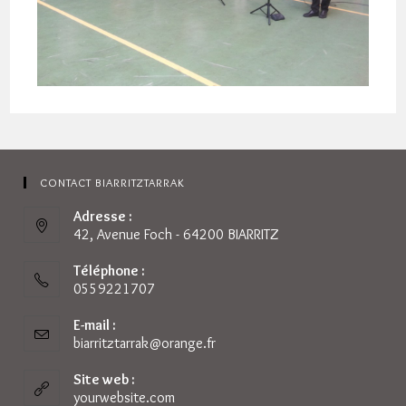
CONTACT BIARRITZTARRAK
Adresse :
42, Avenue Foch - 64200 BIARRITZ
Téléphone :
0559221707
E-mail :
biarritztarrak@orange.fr
S’ouvre
dans
votre
Site web :
application
yourwebsite.com