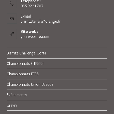
Téléphone :
0559221707
E-mail :
biarritztarrak@orange.fr
S’ouvre
dans
votre
Site web :
application
yourwebsite.com
Biarritz Challenge Corta
Championnats CTPBPB
Championnats FFPB
Championnats Union Basque
Evènements
Gravni