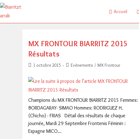
Skip
to
Accueil
content
MX FRONTOUR BIARRITZ 2015
Résultats
Publication
Post
1 octobre 2015
Evènements
/
MX Frontour
publiée :
category:
Champions du MX FRONTOUR BIARRITZ 2015 Femmes:
BORDAGARAY- SIMAO Hommes: RODRIGUEZ H.
(Chicho) - FRIAS Détail des résultats de chaque
journée, Mardi 29 Septembre Frontenis Féminin :
Espagne MICO…