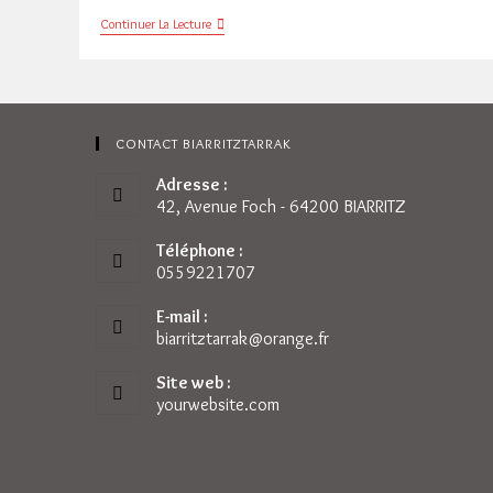
MX
Continuer La Lecture
FRONTOUR
BIARRITZ
2015
Résultats
CONTACT BIARRITZTARRAK
Adresse :
42, Avenue Foch - 64200 BIARRITZ
Téléphone :
0559221707
E-mail :
biarritztarrak@orange.fr
S’ouvre
dans
votre
Site web :
application
yourwebsite.com