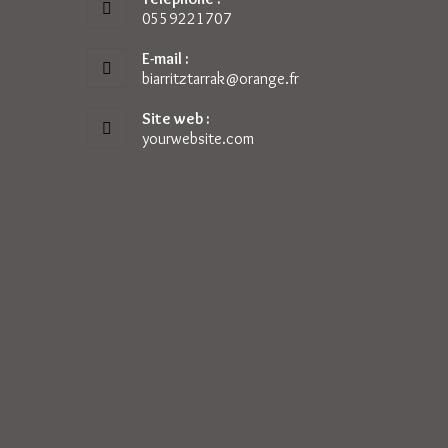
0559221707
E-mail :
biarritztarrak@orange.fr
Site web :
yourwebsite.com