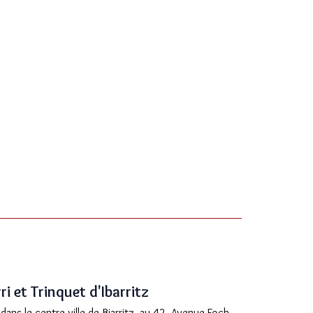
i et Trinquet d'Ibarritz
dans le centre ville de Biarritz, au 42, Avenue Foch,