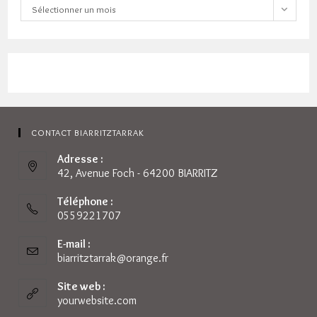
Archives
Sélectionner un mois
CONTACT BIARRITZTARRAK
Adresse :
42, Avenue Foch - 64200 BIARRITZ
Téléphone :
0559221707
E-mail :
biarritztarrak@orange.fr
S’ouvre
dans
votre
Site web :
application
yourwebsite.com