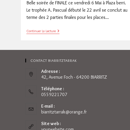
Belle soirée de FINALE ce vendredi 6 Mai à Plaza berri.
Le trophée A. Pascual débuté le 22 avril se conclut au
terme des 2 parties finales pour les places…
BREFEL
Continuer La Lecture
Et
SANZ
TXAPELDUNAK
CONTACT BIARRITZTARRAK
Adresse :
42, Avenue Foch - 64200 BIARRITZ
Téléphone :
0559221707
E-mail :
biarritztarrak@orange.fr
S’ouvre
dans
votre
Site web :
application
yourwebsite.com