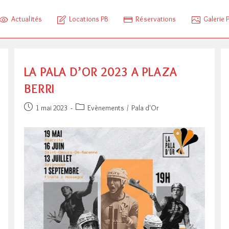
Actualités
Locations PB
Réservations
Galerie 
LA PALA D’OR 2023 A PLAZA
BERRI
Publication
Post
1 mai 2023
Evènements
/
Pala d'Or
publiée :
category: