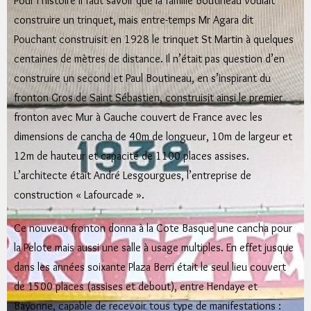
Pour l’histoire il faut savoir que la famille Boutineau voulait
construire un trinquet, mais entre-temps Mr Agara dit
Pouchant construisit en 1928 le trinquet St Martin à quelques
centaines de mètres de distance. Il n’était pas question d’en
construire un second et Paul Boutineau, en s’inspirant du
fronton Gros de Saint Sébastien, construisit ainsi le premier
fronton avec Mur à Gauche couvert de France avec les
dimensions de cancha de 40m de longueur, 10m de largeur et
12m de hauteur et capacité de 1100 places assises.
L’architecte était André Lesgourgues, l’entreprise de
construction « Lafourcade ».
Ce nouveau fronton donna à la Cote Basque une cancha pour
la Pelote mais aussi une salle à usage multiples. En effet jusque
dans les années soixante Plaza Berri était le seul lieu couvert
de 1500 places (assises et debout), entre Hendaye et
Bayonne, capable de recevoir tous type de manifestations :