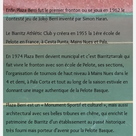
Enfin Plaza Berri fut le premier fronton ou se joua en 1962 le
contesté jeu de Joko Berri inventé par Simon Haran.
Le Biarritz Athlétic Club y créera en 1955 la 1ére école de
Pelote en France, à Cesta Punta, Mains Nues et Pala.
En 1974 Plaza Berri devient municipal et c’est Biarritztarrak qui
fait vivre le fronton avec son école de Pelote, ses sections,
l’organisation de tournois de haut niveau à Mains Nues dans le
4 et demi, à Pala Corta et tout au long de la saison estivale en
donnant une image authentique de la Pelote Basque.
Plaza Berri est un « Monument Sportif et culturel », mais aussi
architectural avec ses belles tribunes en chêne, qui enrichit le
patrimoine de Biarritz d’un établissement au passé historique
très fourni mais porteur d’avenir pour la Pelote Basque.