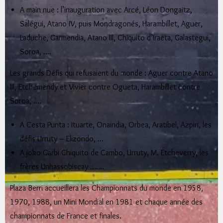
A main nue : l’inauguration avec Arcé, Léon Dongaitz,
Salégui, Atano IV, puis Mondragonés, Harambillet, Aguer,
Laduche, Garmendia, Atano III, Chiquito d’Iraeta, Galastegui,
Soroa, ….
Les grands Défis qui refusaient du monde : Aguer contre Atano
III, Etchemendy et Vivier contre Ogueta, Harambillet contre
Soroa, ….
A Cesta Punta : Ituarte, Onaindia, Orbea, Aratibel, Azpiri, les
défis Urruty – Elizondo, …
A joko Garbi Chiquito de Cambo, Urruty, M. Etcheverry, les
frères Unhassobiscay …….
Plaza Berri accueillera les Championnats du monde en 1958,
1970, 1988, un Mini Mondial en 1981 et chaque année des
championnats de France et finales.