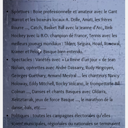
Sportives : Boxe professionnelle et amateur avec le Gant
Biarrot et les boxeurs locaux A. Drille, Amati, les frères
Rourre …, Catch, Basket Ball avec la Jeanne d’Arc, Rink
Hockey avec la B.O. champion de France, Tennis avec les
meilleurs joueurs mondiaux : Tilden, Segura, Hoad, Rosewal,
Kramer et Pelote Basque bien entendu.
Spectacles : Variétés avec « La Reine d’un jour » de Jean
Nohain, opérettes avec André Dassarry, Rudy Hirigoyen,
Georges Guéthary, Armand Mestral … les chanteurs Nancy
Holoway, Eddy Mitchell, Rocky Volcano, le trompettiste Bill
Colman …, Danses et chants Basques avec Oldarra,
Xelitztarrak, jeux de force Basque …, le marathon de la
danse, bals, etc.….
Politiques : toutes les campagnes électorales qu’elles
soient municipales, régionales ou nationales se terminaient