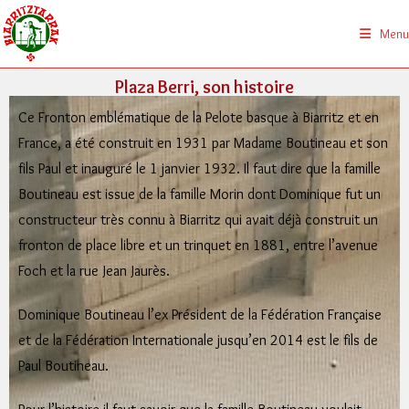
Menu
Plaza Berri, son histoire
Ce Fronton emblématique de la Pelote basque à Biarritz et en
France, a été construit en 1931 par Madame Boutineau et son
fils Paul et inauguré le 1 janvier 1932. Il faut dire que la famille
Boutineau est issue de la famille Morin dont Dominique fut un
constructeur très connu à Biarritz qui avait déjà construit un
fronton de place libre et un trinquet en 1881, entre l’avenue
Foch et la rue Jean Jaurès.
Dominique Boutineau l’ex Président de la Fédération Française
et de la Fédération Internationale jusqu’en 2014 est le fils de
Paul Boutineau.