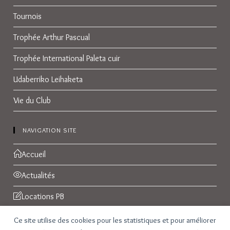
Tournois
Trophée Arthur Pascual
Trophée International Paleta cuir
Udaberriko Leihaketa
Vie du Club
NAVIGATION SITE
Accueil
Actualités
Locations PB
Réservations
Ce site utilise des cookies pour les statistiques et pour améliorer