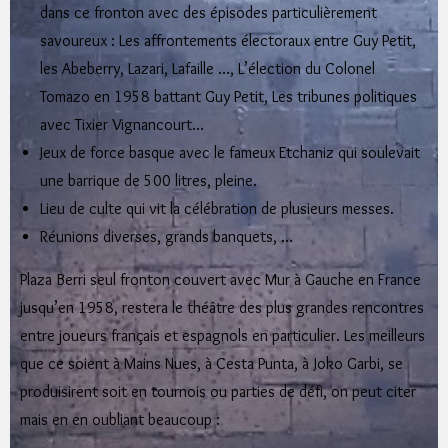
dans ce fronton avec des épisodes particulièrement
savoureux : Les affrontements électoraux entre Guy Petit,
les Abeberry, Lazari, Lafaille …, L’élection du Colonel
Tomazo en 1958 battant Guy Petit, Les tribunes politiques
avec Tixier Vignancourt…
Jeux de force basque avec le fameux Etchaniz qui soulevait
une barrique de 500 litres, pleine.
Lieu de culte qui vit la célébration de plusieurs messes.
Réunions diverses, grands banquets, …
Plaza Berri seul fronton couvert avec Mur à Gauche en France
jusqu’en 1958, restera le théâtre des plus grandes rencontres
entre joueurs français et espagnols en particulier. Les meilleurs
que ce soient à Mains Nues, à Cesta Punta, à Joko Garbi, se
produisirent soit en tournois ou parties de défi, on peut citer
mais en en oubliant beaucoup :