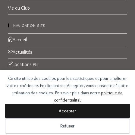
Vie du Club
NAVIGATION SITE
Accueil
Actualités
Locations PB
Réservations
Ce site utilise des cookies pour les statistiques et pour améliorer
votre expérience. En cliquant sur Accepter, vous consentez à notre
Galerie Photos
utilisation des cookies. En savoir plus dans notre
politique de
confidentialité
.
Contact
Accepter
Refuser
Copyright - WordPress Theme by OceanWP