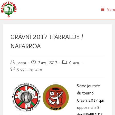
Skip
to
Menu
content
GRAVNI 2017 IPARRALDE /
NAFARROA
Auteur/autrice
Publication
Post
izena
7 avril 2017
Gravni
de
publiée :
category:
Commentaires
0 commentaire
la
de
publication :
la
publication :
5ème journée
du tournoi
Gravni 2017 qui
opposera le
8
Avril
IPARRALDE