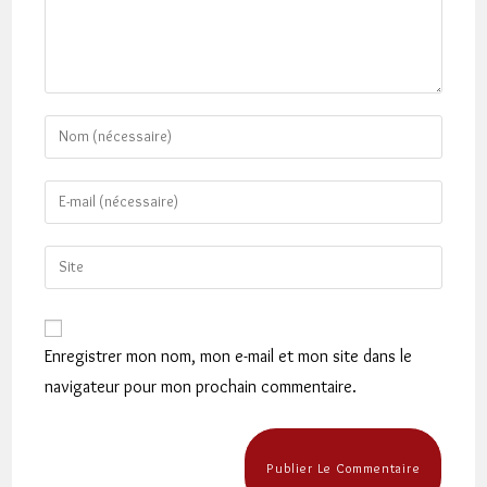
Enter
your
name
Enter
or
your
username
email
Saisir
to
address
l’URL
comment
to
de
comment
votre
Enregistrer mon nom, mon e-mail et mon site dans le
site
navigateur pour mon prochain commentaire.
(facultatif)