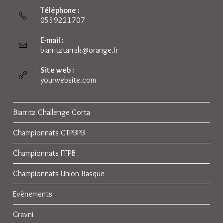
Téléphone :
0559221707
E-mail :
biarritztarrak@orange.fr
S’ouvre
dans
votre
Site web :
application
yourwebsite.com
Biarritz Challenge Corta
Championnats CTPBPB
Championnats FFPB
Championnats Union Basque
Evènements
Gravni