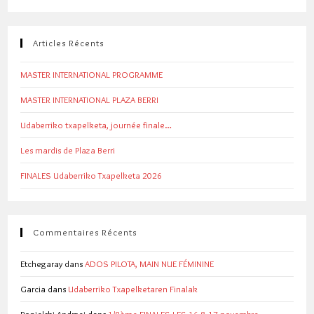
Articles Récents
MASTER INTERNATIONAL PROGRAMME
MASTER INTERNATIONAL PLAZA BERRI
Udaberriko txapelketa, journée finale…
Les mardis de Plaza Berri
FINALES Udaberriko Txapelketa 2026
Commentaires Récents
Etchegaray
dans
ADOS PILOTA, MAIN NUE FÉMININE
Garcia
dans
Udaberriko Txapelketaren Finalak
Popielski Andrzej
dans
1/8ème FINALES LES 16 & 17 novembre