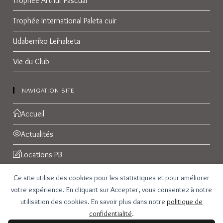
Trophée Arthur Pascual
Trophée International Paleta cuir
Udaberriko Leihaketa
Vie du Club
NAVIGATION SITE
Accueil
Actualités
Locations PB
Réservations
Ce site utilise des cookies pour les statistiques et pour améliorer
votre expérience. En cliquant sur Accepter, vous consentez à notre
Galerie Photos
utilisation des cookies. En savoir plus dans notre
politique de
confidentialité
.
Contact