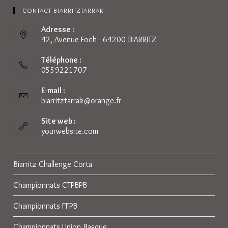
CONTACT BIARRITZTARRAK
Adresse :
42, Avenue Foch - 64200 BIARRITZ
Téléphone :
0559221707
E-mail :
biarritztarrak@orange.fr
S’ouvre
dans
votre
Site web :
application
yourwebsite.com
Biarritz Challenge Corta
Championnats CTPBPB
Championnats FFPB
Championnats Union Basque