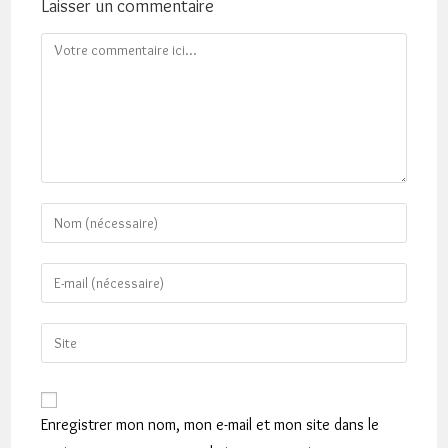
Laisser un commentaire
Comment
Enter
your
name
Enter
or
your
username
email
Saisir
to
address
l’URL
comment
to
de
comment
votre
Enregistrer mon nom, mon e-mail et mon site dans le
site