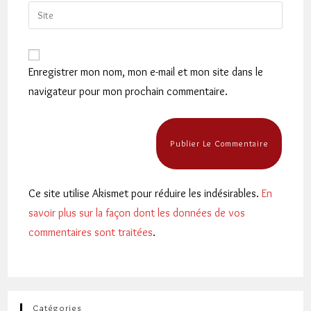
email
Saisir
to
address
l’URL
comment
to
de
comment
votre
Enregistrer mon nom, mon e-mail et mon site dans le
site
navigateur pour mon prochain commentaire.
(facultatif)
Ce site utilise Akismet pour réduire les indésirables.
En
savoir plus sur la façon dont les données de vos
commentaires sont traitées
.
Catégories