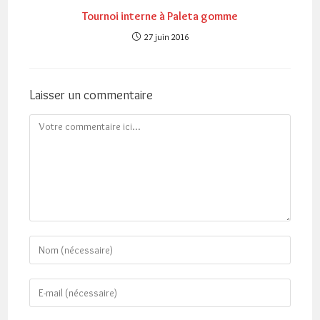
Tournoi interne à Paleta gomme
27 juin 2016
Laisser un commentaire
Comment
Enter
your
name
Enter
or
your
username