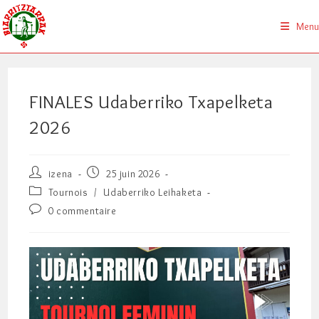
Skip
to
Menu
content
FINALES Udaberriko Txapelketa
2026
Auteur/autrice
Publication
izena
25 juin 2026
de
publiée :
Post
Tournois
/
Udaberriko Leihaketa
la
category:
Commentaires
0 commentaire
publication :
de
la
publication :