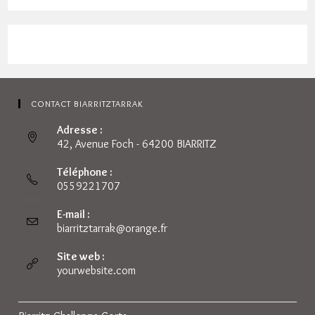
CONTACT BIARRITZTARRAK
Adresse :
42, Avenue Foch - 64200 BIARRITZ
Téléphone :
0559221707
E-mail :
biarritztarrak@orange.fr
S’ouvre
dans
votre
Site web :
application
yourwebsite.com