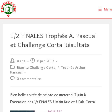
Skip
to
Menu
content
1/2 FINALES Trophée A. Pascual
et Challenge Corta Résultats
Auteur/autrice
Publication
izena
8 juin 2017
de
publiée :
Post
Biarritz Challenge Corta
/
Trophée Arthur
la
category:
Pascual
publication :
Commentaires
0 commentaire
de
la
publication :
Bien belle soirée de pelote ce mercredi 7 juin à
l’occasion des ½ FINALES à Main Nue et à Pala Corta.