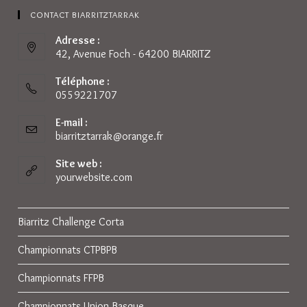
CONTACT BIARRITZTARRAK
Adresse :
42, Avenue Foch - 64200 BIARRITZ
Téléphone :
0559221707
E-mail :
biarritztarrak@orange.fr
S’ouvre
dans
votre
Site web :
application
yourwebsite.com
Biarritz Challenge Corta
Championnats CTPBPB
Championnats FFPB
Championnats Union Basque