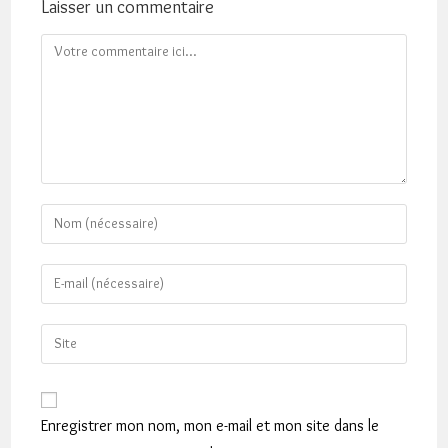
Laisser un commentaire
Comment
Enter
your
name
Enter
or
your
username
email
Saisir
to
address
l’URL
comment
to
de
comment
votre
Enregistrer mon nom, mon e-mail et mon site dans le
site