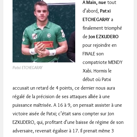
A Main, nue
tout
d’abord,
Patxi
ETCHEGARAY
a
finalement triomphé
de
Jon EZKUDERO
pour rejoindre en
FINALE son
compatriote MENDY
Patxi ETCHEGARAY
Xabi. Hormis le
début où Patxi
accusait un retard de 4 points, ce dernier nous aura
régalé de la précision de ses attaques alliée à une
puissance maîtrisée. A 16 à 9, on pensait assister à une
victoire aisée de Patxi; c’était sans compter sur Jon
EZKUDERO, qui, profitant d’une baisse de régime de son
adversaire, revenait égaliser à 17. Il prenait même 3