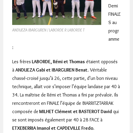
Demi
FINALE
S au
ANDUEZA IBARGUREN / LABORDE R LABORDE T
progr
amme
:
Les frères
LABORDE, Rémi et Thomas
étaient opposés
à
ANDUEZA Gabi et IBARGUREN Benat
. Véritable
chassé-croisé jusqu’à 26, cette partie, d’un bon niveau
technique, allait voir s’imposer l’équipe landaise par 40 à
34. La maîtrise de Rémi et Thomas a fini par prévaloir. Ils
rencontreront en FINALE l’équipe de BIARRITZTARRAK
composée de
MILHET Clément et BASTEROT David
qui
se sont imposés également par 40 à 28 FACE à
ETXEBERRIA Imanol et CAPDEVILLE Fredo.