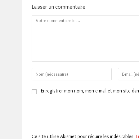
Laisser un commentaire
Comment
Enter
Enter
your
your
name
email
Enregistrer mon nom, mon e-mail et mon site da
or
address
username
to
to
comment
comment
Ce site utilise Akismet pour réduire les indésirables.
E