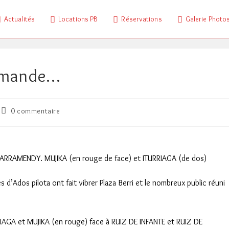
Actualités
Locations PB
Réservations
Galerie Photo
demande…
Commentaires
0 commentaire
de
la
publication :
E LARRAMENDY. MUJIKA (en rouge de face) et ITURRIAGA (de dos)
d’Ados pilota ont fait vibrer Plaza Berri et le nombreux public réuni
RRIAGA et MUJIKA (en rouge) face à RUIZ DE INFANTE et RUIZ DE