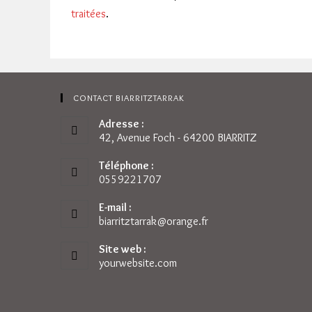
traitées
.
CONTACT BIARRITZTARRAK
Adresse :
42, Avenue Foch - 64200 BIARRITZ
Téléphone :
0559221707
E-mail :
biarritztarrak@orange.fr
S’ouvre
dans
votre
Site web :
application
yourwebsite.com