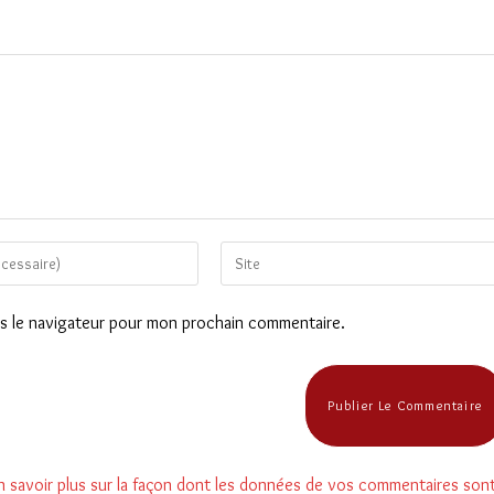
Saisir
l’URL
de
ns le navigateur pour mon prochain commentaire.
votre
site
(facultatif)
n savoir plus sur la façon dont les données de vos commentaires son