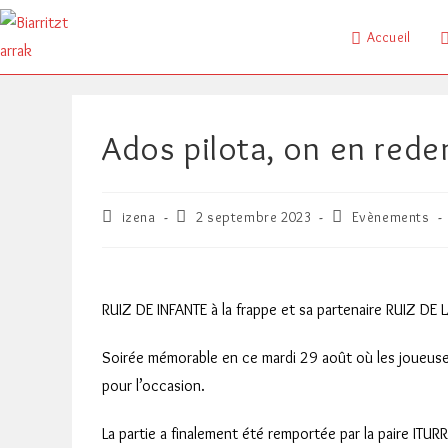
Skip
to
Accueil
content
Ados pilota, on en re
Auteur/autrice
Publication
Post
izena
2 septembre 2023
Evènements
de
publiée :
category:
la
publication :
RUIZ DE INFANTE à la frappe et sa partenaire RUIZ D
Soirée mémorable en ce mardi 29 août où les joueuses 
pour l’occasion.
La partie a finalement été remportée par la paire ITU