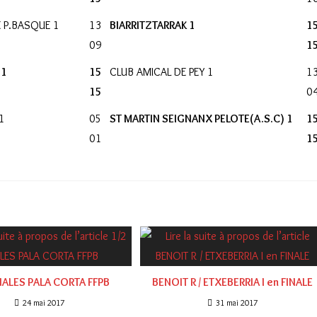
E P.BASQUE 1
13
BIARRITZTARRAK 1
1
09
1
 1
15
CLUB AMICAL DE PEY 1
1
15
0
1
05
ST MARTIN SEIGNANX PELOTE(A.S.C) 1
1
01
1
INALES PALA CORTA FFPB
BENOIT R / ETXEBERRIA I en FINALE
24 mai 2017
31 mai 2017