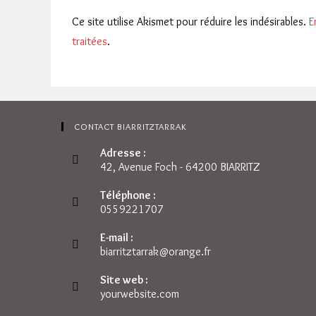
Ce site utilise Akismet pour réduire les indésirables.
E
traitées
.
CONTACT BIARRITZTARRAK
Adresse :
42, Avenue Foch - 64200 BIARRITZ
Téléphone :
0559221707
E-mail :
biarritztarrak@orange.fr
S’ouvre
dans
votre
Site web :
application
yourwebsite.com