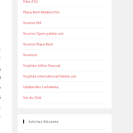
Pala d'Or
Plaza Berri Masters Pro
Tournoi Eté
Tournoi Open paleta cuir
Tournoi Plaza Berri
5
Tournois
5
Trophée Arthur Pascual
6
Trophée International Paleta cuir
4
Udaberriko Leihaketa
7
6
Vie du Club
5
5
Articles Récents
5