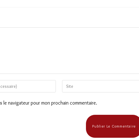
Saisir
l’URL
de
ns le navigateur pour mon prochain commentaire.
votre
site
(facultatif)