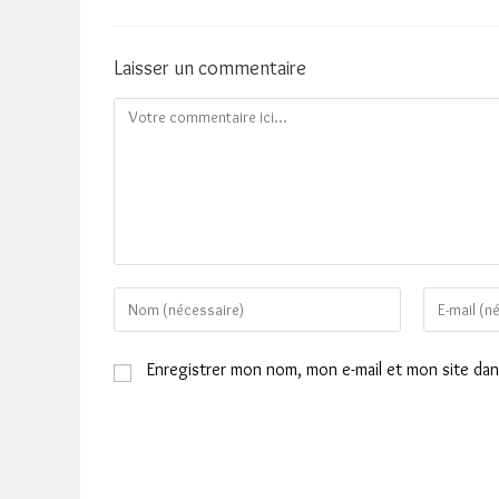
Laisser un commentaire
Comment
Enter
Enter
your
your
name
email
Enregistrer mon nom, mon e-mail et mon site da
or
address
username
to
to
comment
comment