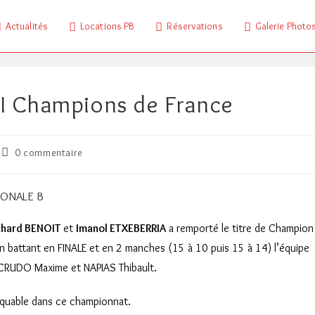
Actualités
Locations PB
Réservations
Galerie Photo
 I Champions de France
Commentaires
0 commentaire
de
la
publication :
IONALE B
chard BENOIT
et
Imanol ETXEBERRIA
a remporté le titre de Champion
n battant en FINALE et en 2 manches (15 à 10 puis 15 à 14) l’équipe
RUDO Maxime et NAPIAS Thibault.
arquable dans ce championnat.