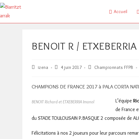
Skip
to
Accueil
content
BENOIT R / ETXEBERRIA
Auteur/autrice
Publication
Post
izena
4 juin 2017
Championnats FFPB
de
publiée :
category:
la
publication :
CHAMPIONS DE FRANCE 2017 à PALA CORTA NAT
L’équipe
Ri
BENOIT Richard et ETXEBERRIA Imanol
de France e
du STADE TOULOUSAIN P.BASQUE
2
composée de ALC
Félicitations à nos 2 joueurs pour leur parcours rem