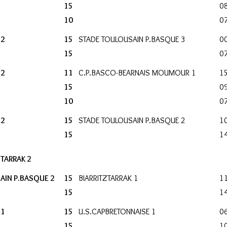
15
0
10
0
 2
15
STADE TOULOUSAIN P.BASQUE 3
0
15
0
 2
11
C.P.BASCO-BEARNAIS MOUMOUR 1
1
15
0
10
0
 2
15
STADE TOULOUSAIN P.BASQUE 2
1
15
1
ZTARRAK 2
AIN P.BASQUE 2
15
BIARRITZTARRAK 1
1
15
1
 1
15
U.S.CAPBRETONNAISE 1
0
15
1