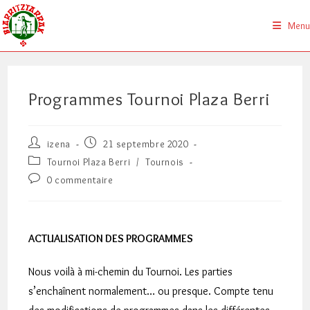
Skip
to
Menu
content
Programmes Tournoi Plaza Berri
Auteur/autrice
Publication
izena
21 septembre 2020
de
publiée :
Post
Tournoi Plaza Berri
/
Tournois
la
category:
Commentaires
0 commentaire
publication :
de
la
publication :
ACTUALISATION DES PROGRAMMES
Nous voilà à mi-chemin du Tournoi. Les parties
s’enchaînent normalement… ou presque. Compte tenu