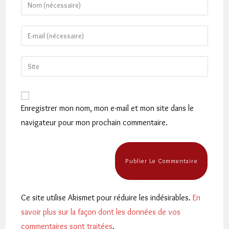
Enter
your
name
Enter
or
your
username
email
Saisir
to
address
l’URL
comment
to
de
comment
votre
Enregistrer mon nom, mon e-mail et mon site dans le
site
navigateur pour mon prochain commentaire.
(facultatif)
Ce site utilise Akismet pour réduire les indésirables.
En
savoir plus sur la façon dont les données de vos
commentaires sont traitées
.