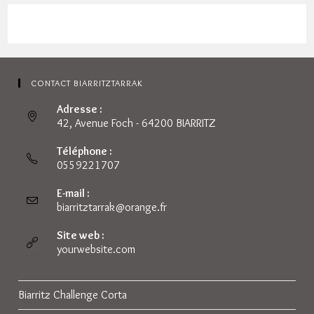
CONTACT BIARRITZTARRAK
Adresse :
42, Avenue Foch - 64200 BIARRITZ
Téléphone :
0559221707
E-mail :
biarritztarrak@orange.fr
S’ouvre
dans
votre
Site web :
application
yourwebsite.com
Biarritz Challenge Corta