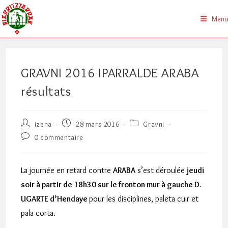
Skip
to
Menu
content
GRAVNI 2016 IPARRALDE ARABA
résultats
Auteur/autrice
Publication
Post
izena
28 mars 2016
Gravni
de
publiée :
category:
Commentaires
0 commentaire
la
de
publication :
la
publication :
La journée en retard contre
ARABA
s’est déroulée
jeudi
soir à partir de 18h30 sur le fronton mur à gauche D.
UGARTE d’Hendaye
pour les disciplines, paleta cuir et
pala corta.