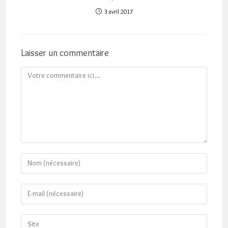
3 avril 2017
Laisser un commentaire
Comment
Enter
your
name
Enter
or
your
username
email
Saisir
to
address