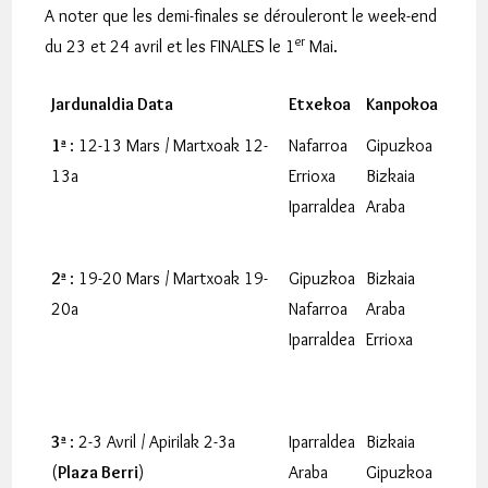
A noter que les demi-finales se dérouleront le week-end
er
du 23 et 24 avril et les FINALES le 1
Mai.
Jardunaldia Data
Etxekoa
Kanpokoa
1ª
: 12-13 Mars / Martxoak 12-
Nafarroa
Gipuzkoa
13a
Errioxa
Bizkaia
Iparraldea
Araba
2ª
: 19-20 Mars / Martxoak 19-
Gipuzkoa
Bizkaia
20a
Nafarroa
Araba
Iparraldea
Errioxa
3ª
: 2-3 Avril / Apirilak 2-3a
Iparraldea
Bizkaia
(
Plaza Berri
)
Araba
Gipuzkoa