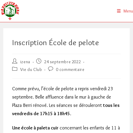
Skip
to
Menu
content
Inscription École de pelote
Auteur/autrice
Publication
izena
24 septembre 2022
de
publiée :
Post
Commentaires
Vie du Club
0 commentaire
la
category:
de
publication :
la
publication :
Comme prévu, l’école de pelote a repris vendredi 23
septembre. Belle affluence dans le mur à gauche de
Plaza Berri rénové. Les séances se dérouleront
tous les
vendredis de 17h15 à 18h45
.
Une école à paleta cuir
concernant les enfants de 11 à