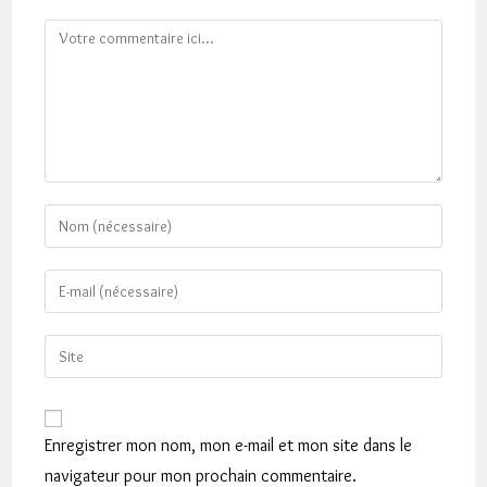
Comment
Enter
your
name
Enter
or
your
username
email
Saisir
to
address
l’URL
comment
to
de
comment
votre
Enregistrer mon nom, mon e-mail et mon site dans le
site
navigateur pour mon prochain commentaire.
(facultatif)