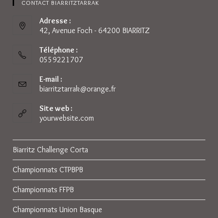
CONTACT BIARRITZTARRAK
Adresse :
42, Avenue Foch - 64200 BIARRITZ
Téléphone :
0559221707
E-mail :
biarritztarrak@orange.fr
S’ouvre
dans
votre
Site web :
application
yourwebsite.com
Biarritz Challenge Corta
Championnats CTPBPB
Championnats FFPB
Championnats Union Basque