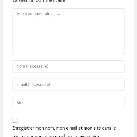
Comment
Enter
your
name
Enter
or
your
username
email
Saisir
to
address
l’URL
comment
to
de
comment
votre
Enregistrer mon nom, mon e-mail et mon site dans le
site
navigateur pour mon prochain commentaire.