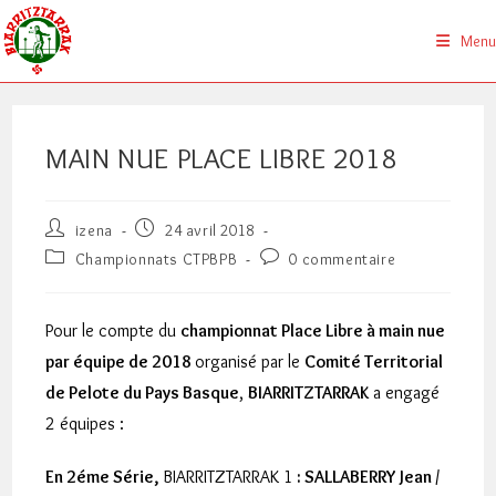
Skip
to
Menu
content
MAIN NUE PLACE LIBRE 2018
Auteur/autrice
Publication
izena
24 avril 2018
de
publiée :
Post
Commentaires
Championnats CTPBPB
0 commentaire
la
category:
de
publication :
la
publication :
Pour le compte du
championnat Place Libre à main nue
par équipe de 2018
organisé par le
Comité Territorial
de Pelote du Pays Basque
,
BIARRITZTARRAK
a engagé
2 équipes :
En 2éme Série,
BIARRITZTARRAK 1
:
SALLABERRY Jean /