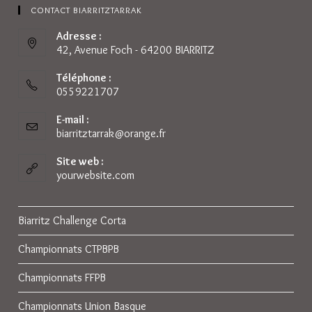
CONTACT BIARRITZTARRAK
Adresse :
42, Avenue Foch - 64200 BIARRITZ
Téléphone :
0559221707
E-mail :
biarritztarrak@orange.fr
S’ouvre
dans
votre
Site web :
application
yourwebsite.com
Biarritz Challenge Corta
Championnats CTPBPB
Championnats FFPB
Championnats Union Basque