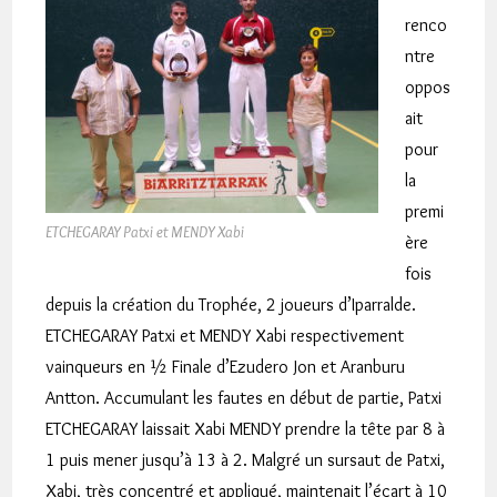
renco
ntre
oppos
ait
pour
la
premi
ETCHEGARAY Patxi et MENDY Xabi
ère
fois
depuis la création du Trophée, 2 joueurs d’Iparralde.
ETCHEGARAY Patxi et MENDY Xabi respectivement
vainqueurs en ½ Finale d’Ezudero Jon et Aranburu
Antton. Accumulant les fautes en début de partie, Patxi
ETCHEGARAY laissait Xabi MENDY prendre la tête par 8 à
1 puis mener jusqu’à 13 à 2. Malgré un sursaut de Patxi,
Xabi, très concentré et appliqué, maintenait l’écart à 10