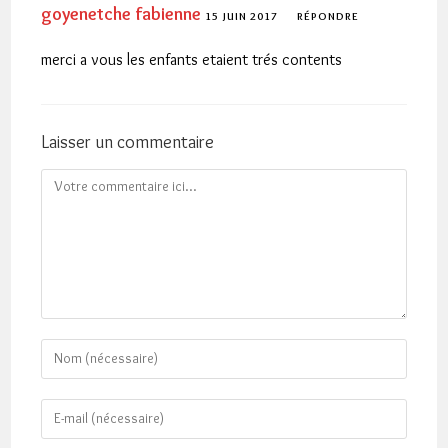
goyenetche fabienne
15 JUIN 2017
RÉPONDRE
merci a vous les enfants etaient trés contents
Laisser un commentaire
Comment
Enter
your
name
Enter
or
your