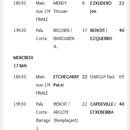
18h30
Main
MENDY
8
EZKUDERO
22
nue 1/4
Titouan
Jon
FINALE
19h30
Pala
IRIGOIEN /
37
BENOIT /
40
Corta
IBARGUREN
EZQUERRO
X.
MERCREDI
17 MAI
18h30
Main
ETCHEGARAY
22
DARGUY Paul
09
nue 1/4
Patxi
FINALE
19h30
Pala
BENOIT /
22
CAPDEVILLE /
40
Corta
ARGOTE
ETXEBERRIA
Barrage
(Remplaçant)
1