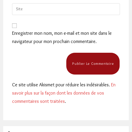
username
email
Saisir
to
address
l’URL
comment
to
de
comment
votre
Enregistrer mon nom, mon e-mail et mon site dans le
site
navigateur pour mon prochain commentaire.
(facultatif)
Ce site utilise Akismet pour réduire les indésirables.
En
savoir plus sur la façon dont les données de vos
commentaires sont traitées
.