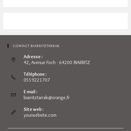
CONTACT BIARRITZTARRAK
Adresse :
42, Avenue Foch - 64200 BIARRITZ
Téléphone :
0559221707
E-mail :
biarritztarrak@orange.fr
S’ouvre
dans
votre
Site web :
application
yourwebsite.com