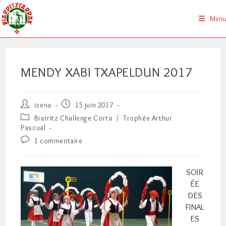
Skip
to
Menu
content
MENDY XABI TXAPELDUN 2017
Auteur/autrice
Publication
izena
15 juin 2017
de
publiée :
Post
Biarritz Challenge Corta
/
Trophée Arthur
la
category:
Pascual
publication :
Commentaires
1 commentaire
de
la
publication :
SOIR
ÉE
DES
FINAL
ES