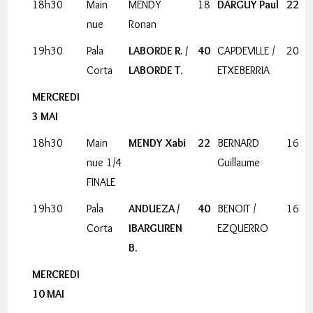
18h30
Main
MENDY
18
DARGUY Paul
22
nue
Ronan
19h30
Pala
LABORDE R. /
40
CAPDEVILLE /
20
Corta
LABORDE T.
ETXEBERRIA
MERCREDI
3 MAI
18h30
Main
MENDY Xabi
22
BERNARD
16
nue 1/4
Guillaume
FINALE
19h30
Pala
ANDUEZA /
40
BENOIT /
16
Corta
IBARGUREN
EZQUERRO
B.
MERCREDI
10 MAI