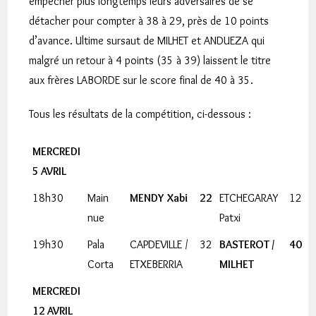
empêcher plus longtemps leurs adversaires de se
détacher pour compter à 38 à 29, près de 10 points
d’avance. Ultime sursaut de MILHET et ANDUEZA qui
malgré un retour à 4 points (35 à 39) laissent le titre
aux frères LABORDE sur le score final de 40 à 35.
Tous les résultats de la compétition, ci-dessous :
MERCREDI
5 AVRIL
18h30
Main
MENDY Xabi
22
ETCHEGARAY
12
nue
Patxi
19h30
Pala
CAPDEVILLE /
32
BASTEROT /
40
Corta
ETXEBERRIA
MILHET
MERCREDI
12 AVRIL