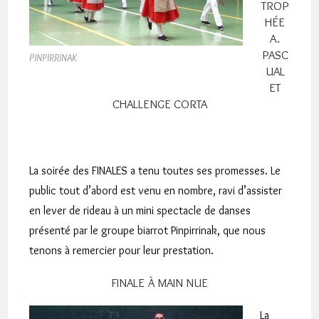
TROP
HÉE
A.
PASC
PINPIRRINAK
UAL
ET
CHALLENGE CORTA
La soirée des FINALES a tenu toutes ses promesses. Le
public tout d’abord est venu en nombre, ravi d’assister
en lever de rideau à un mini spectacle de danses
présenté par le groupe biarrot Pinpirrinak, que nous
tenons à remercier pour leur prestation.
FINALE À MAIN NUE
La