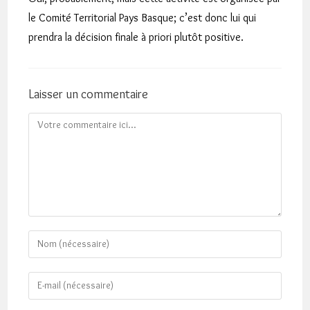
le Comité Territorial Pays Basque; c’est donc lui qui
prendra la décision finale à priori plutôt positive.
Laisser un commentaire
Comment
Enter
your
name
Enter
or
your
username