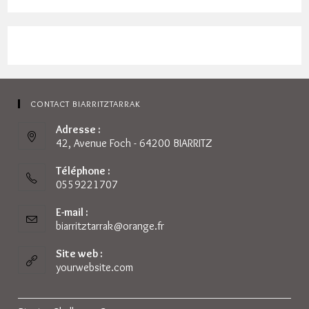
CONTACT BIARRITZTARRAK
Adresse :
42, Avenue Foch - 64200 BIARRITZ
Téléphone :
0559221707
E-mail :
biarritztarrak@orange.fr
S’ouvre
dans
votre
Site web :
application
yourwebsite.com