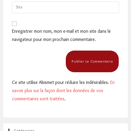
email
Saisir
to
address
l’URL
comment
to
de
comment
votre
Enregistrer mon nom, mon e-mail et mon site dans le
site
navigateur pour mon prochain commentaire.
(facultatif)
Ce site utilise Akismet pour réduire les indésirables.
En
savoir plus sur la façon dont les données de vos
commentaires sont traitées
.
Catégories