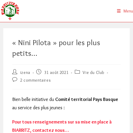
Skip
to
Menu
content
« Nini Pilota » pour les plus
petits…
Auteur/autrice
Publication
Post
izena
31 août 2021
Vie du Club
de
publiée :
category:
Commentaires
2 commentaires
la
de
publication :
la
publication :
Bien belle initiative du
Comité territorial Pays Basque
au service des plus jeunes :
Pour tous renseignements sur sa mise en place à
BIARRITZ, contactez nous…