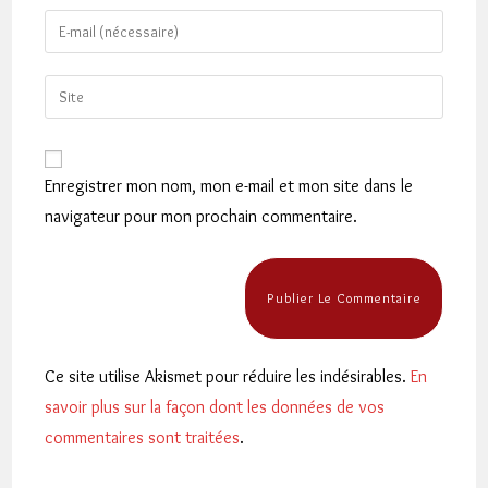
name
Enter
or
your
username
email
Saisir
to
address
l’URL
comment
to
de
comment
votre
Enregistrer mon nom, mon e-mail et mon site dans le
site
navigateur pour mon prochain commentaire.
(facultatif)
Ce site utilise Akismet pour réduire les indésirables.
En
savoir plus sur la façon dont les données de vos
commentaires sont traitées
.