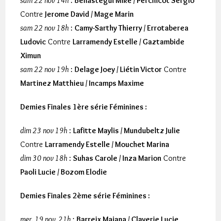
sam 22 nov 14h
:
Behastegui Mike / Perchicot Sergio
Contre
Jerome David / Mage Marin
sam 22 nov 18h
:
Camy-Sarthy Thierry / Errotaberea
Ludovic
Contre
Larramendy Estelle / Gaztambide
Ximun
sam 22 nov 19h
:
Delage Joey / Liétin Victor
Contre
Martinez Matthieu / Incamps Maxime
Demies Finales 1ère série Féminines :
dim 23 nov 19h
:
Lafitte Maylis / Mundubeltz Julie
Contre
Larramendy Estelle / Mouchet Marina
dim 30 nov 18h
:
Suhas Carole / Inza Marion
Contre
Paoli Lucie / Bozom Elodie
Demies Finales 2ème série Féminines :
mer. 19 nov. 21h
:
Barreix Maiana / Claverie Lucie