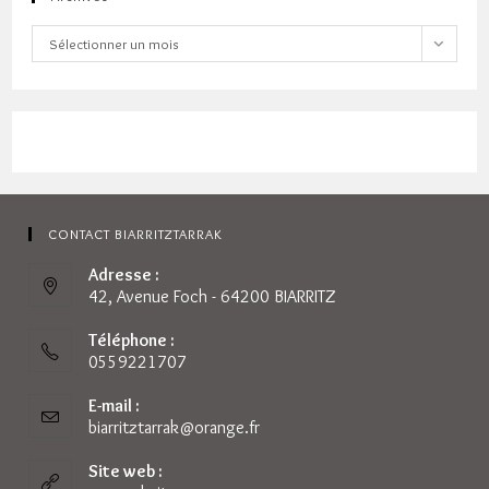
Archives
Sélectionner un mois
CONTACT BIARRITZTARRAK
Adresse :
42, Avenue Foch - 64200 BIARRITZ
Téléphone :
0559221707
E-mail :
biarritztarrak@orange.fr
S’ouvre
dans
votre
Site web :
application