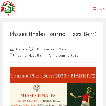
Skip
to
Menu
content
Phases finales Tournoi Plaza Berri
Auteur/autrice
Publication
izena
18 novembre 2025
de
publiée :
Post
Commentaires
Tournoi Plaza Berri
0 commentaire
la
category:
de
publication :
la
publication :