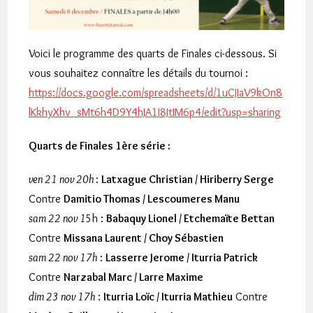
Voici le programme des quarts de Finales ci-dessous. Si
vous souhaitez connaître les détails du tournoi :
https://docs.google.com/spreadsheets/d/1uCJIaV9kOn8
lKkhyXhv_sMt6h4D9Y4hJA1I8JtIM6p4/edit?usp=sharing
Quarts de Finales 1ère série :
ven 21 nov 20h
:
Latxague Christian / Hiriberry Serge
Contre
Damitio Thomas / Lescoumeres Manu
sam 22 nov 1
5h :
Babaquy Lionel / Etchemaïte Bettan
Contre
Missana Laurent / Choy Sébastien
sam 22 nov 17h
:
Lasserre Jerome / Iturria Patrick
Contre
Narzabal Marc / Larre Maxime
dim 23 nov 17h
:
Iturria Loïc / Iturria Mathieu
Contre