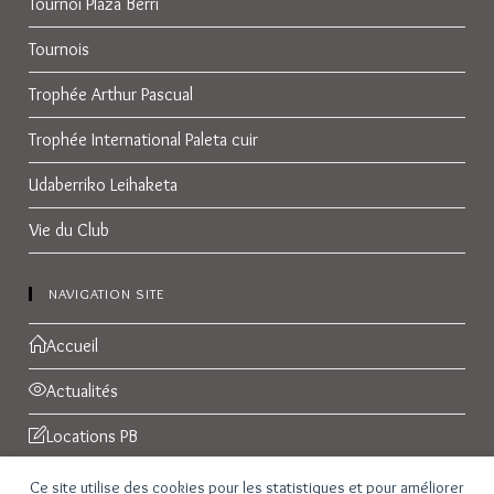
Tournoi Plaza Berri
Tournois
Trophée Arthur Pascual
Trophée International Paleta cuir
Udaberriko Leihaketa
Vie du Club
NAVIGATION SITE
Accueil
Actualités
Locations PB
Réservations
Ce site utilise des cookies pour les statistiques et pour améliorer