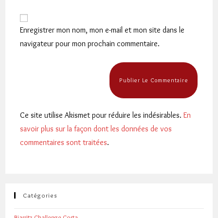
comment
to
de
comment
votre
Enregistrer mon nom, mon e-mail et mon site dans le
site
navigateur pour mon prochain commentaire.
(facultatif)
Ce site utilise Akismet pour réduire les indésirables.
En
savoir plus sur la façon dont les données de vos
commentaires sont traitées
.
Catégories
Biarritz Challenge Corta