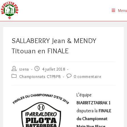
Skip
to
Menu
content
SALLABERRY Jean & MENDY
Titouan en FINALE
Auteur/autrice
Publication
izena
4 juillet 2018
de
publiée :
Post
Commentaires
Championnats CTPBPB
0 commentaire
la
category:
de
publication :
la
publication :
L’équipe
BIARRITZTARRAK 1
disputera la
FINALE
du Championnat
Main Nue Place