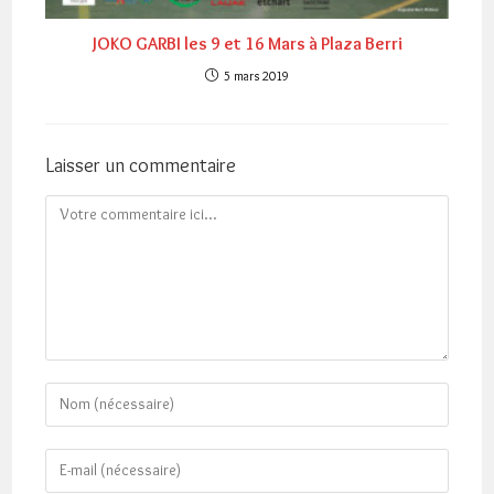
JOKO GARBI les 9 et 16 Mars à Plaza Berri
5 mars 2019
Laisser un commentaire
Comment
Enter
your
name
Enter
or
your