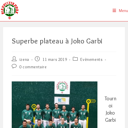
Skip
to
Menu
content
Superbe plateau à Joko Garbi
Auteur/autrice
Publication
Post
izena
11 mars 2019
Evènements
de
publiée :
category:
Commentaires
0 commentaire
la
de
publication :
la
publication :
Tourn
oi
Joko
Garbi