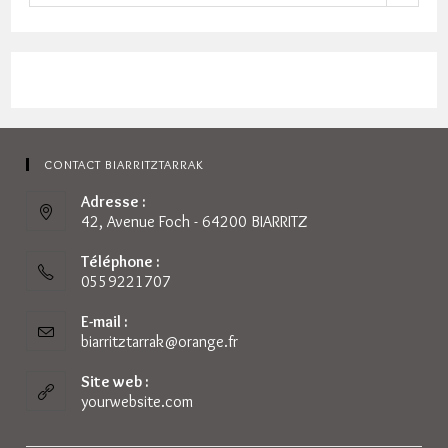
CONTACT BIARRITZTARRAK
Adresse :
42, Avenue Foch - 64200 BIARRITZ
Téléphone :
0559221707
E-mail :
biarritztarrak@orange.fr
S’ouvre
dans
votre
Site web :
application
yourwebsite.com