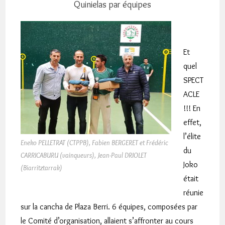
Quinielas par équipes
Et
quel
SPECT
ACLE
!!! En
effet,
l’élite
Eneko PELLETRAT (CTPPB), Fabien BERGERET et Frédéric
du
CARRICABURU (vainqueurs), Jean-Paul DRIOLET
Joko
(Biarritztarrak)
était
réunie
sur la cancha de Plaza Berri. 6 équipes, composées par
le Comité d’organisation, allaient s’affronter au cours