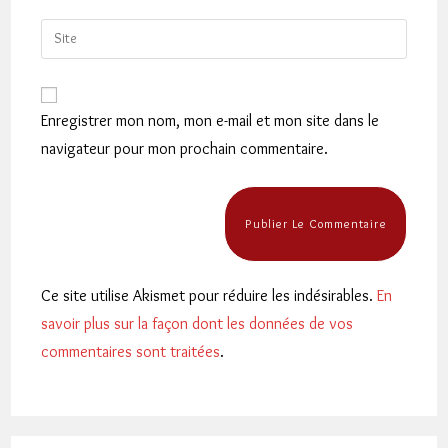
username
email
Saisir
to
address
l’URL
comment
to
de
comment
votre
Enregistrer mon nom, mon e-mail et mon site dans le
site
navigateur pour mon prochain commentaire.
(facultatif)
Ce site utilise Akismet pour réduire les indésirables.
En
savoir plus sur la façon dont les données de vos
commentaires sont traitées
.