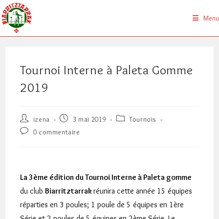
Skip
to
Menu
content
Tournoi Interne à Paleta Gomme
2019
Auteur/autrice
Publication
Post
izena
3 mai 2019
Tournois
de
publiée :
category:
Commentaires
0 commentaire
la
de
publication :
la
publication :
La 3ème édition du Tournoi Interne à Paleta gomme
du club
Biarritztarrak
réunira cette année 15 équipes
réparties en 3 poules; 1 poule de 5 équipes en 1ère
Série et 2 poules de 5 équipes en 2ème Série. Le