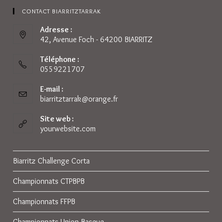
CONTACT BIARRITZTARRAK
Adresse :
42, Avenue Foch - 64200 BIARRITZ
Téléphone :
0559221707
E-mail :
biarritztarrak@orange.fr
S’ouvre
dans
votre
Site web :
application
yourwebsite.com
Biarritz Challenge Corta
Championnats CTPBPB
Championnats FFPB
Championnats Union Basque