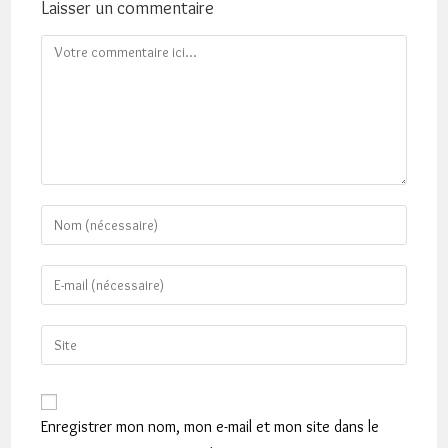
Laisser un commentaire
Comment
Enter
your
name
Enter
or
your
username
email
Saisir
to
address
l’URL
comment
to
de
comment
votre
Enregistrer mon nom, mon e-mail et mon site dans le
site