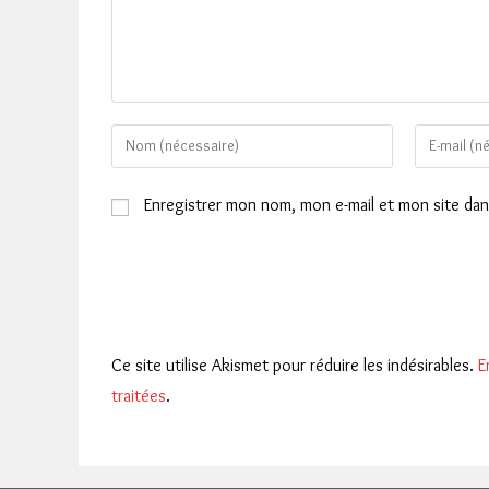
Enter
Enter
your
your
name
email
Enregistrer mon nom, mon e-mail et mon site da
or
address
username
to
to
comment
comment
Ce site utilise Akismet pour réduire les indésirables.
E
traitées
.