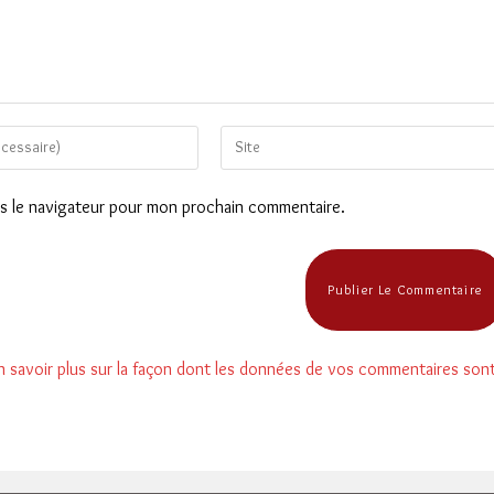
Saisir
l’URL
de
ns le navigateur pour mon prochain commentaire.
votre
site
(facultatif)
n savoir plus sur la façon dont les données de vos commentaires son