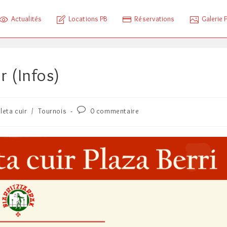
Actualités
Locations PB
Réservations
Galerie 
r (Infos)
Commentaires
leta cuir
/
Tournois
0 commentaire
de
la
publication :