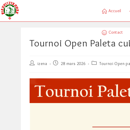
Skip
to
Accueil
content
Contact
Tournoi Open Paleta cui
Auteur/autrice
Publication
Post
izena
28 mars 2026
Tournoi Open pa
de
publiée :
category:
la
publication :