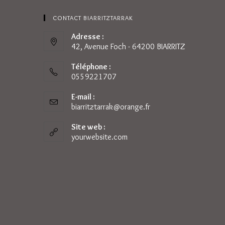
CONTACT BIARRITZTARRAK
Adresse :
42, Avenue Foch - 64200 BIARRITZ
Téléphone :
0559221707
E-mail :
biarritztarrak@orange.fr
S’ouvre
dans
votre
Site web :
application
yourwebsite.com