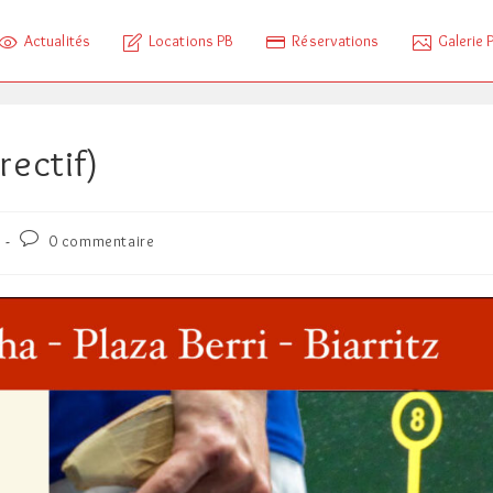
Actualités
Locations PB
Réservations
Galerie 
rectif)
Commentaires
0 commentaire
de
la
publication :