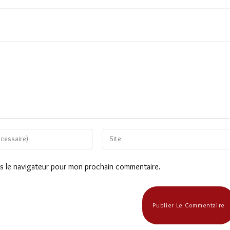
Saisir
l’URL
de
ns le navigateur pour mon prochain commentaire.
votre
site
(facultatif)