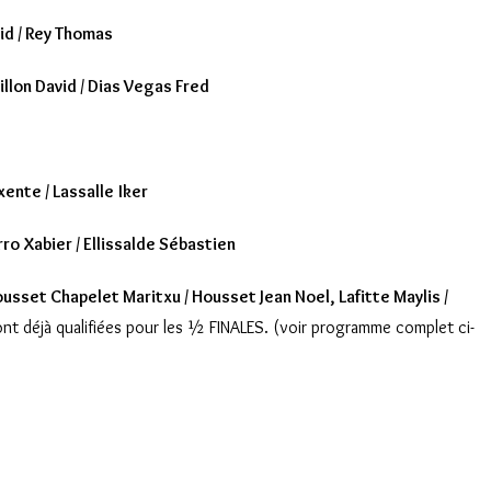
id / Rey Thomas
illon David / Dias Vegas Fred
xente / Lassalle
Iker
ro Xabier / Ellissalde Sébastien
usset Chapelet Maritxu / Housset Jean Noel, Lafitte Maylis /
nt déjà qualifiées pour les ½ FINALES. (voir programme complet ci-