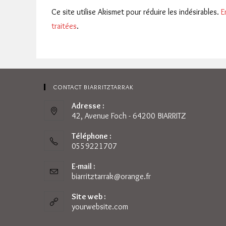
Ce site utilise Akismet pour réduire les indésirables.
E
traitées
.
CONTACT BIARRITZTARRAK
Adresse :
42, Avenue Foch - 64200 BIARRITZ
Téléphone :
0559221707
E-mail :
biarritztarrak@orange.fr
S’ouvre
dans
votre
Site web :
application
yourwebsite.com