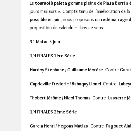
Le
tournoi à paleta gomme pleine de Plaza Berri
a é
jours meilleurs ». Compte tenu de l’amélioration de la 
possible en juin
, nous proposons un
redémarrage du
proposition de calendrier dans ce sens.
31 Mai au 5 juin
1/4 FINALES 1ère Série
Hardoy Stephane / Guillaume Morère
Contre
Garat
Capdeville Frederic / Babaquy Lionel
Contre
Labeyr
Thobert Jérôme / Nicol Thomas
Contre
Lasserre J
1/4 FINALES 2ème Série
Garcia Henri / Hegoas Matias
Contre
Fagouet Alai