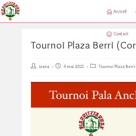
Skip
to
Accueil
content
Contact
Tournoi Plaza Berri (Cor
Auteur/autrice
Publication
Post
izena
9 mai 2021
Tournoi Plaza Berri
de
publiée :
category:
la
publication :