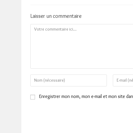
Laisser un commentaire
Comment
Enter
Enter
your
your
name
email
Enregistrer mon nom, mon e-mail et mon site da
or
address
username
to
to
comment
comment