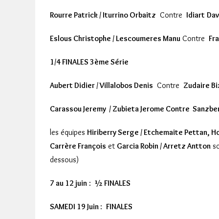
Rourre Patrick / Iturrino Orbaitz
Contre
Idiart
Dav
Eslous Christophe / Lescoumeres Manu
Contre
Fra
1/4 FINALES 3ème Série
Aubert Didier / Villalobos Denis
Contre
Zudaire Bi
Carassou Jeremy / Zubieta Jerome
Contre
Sanzber
les équipes
Hiriberry Serge / Etchemaite Pettan, Ho
Carrère François
et
Garcia Robin / Arretz Antton
so
dessous)
7 au 12 juin
:
½ FINALES
SAMEDI 19 Juin
:
FINALES