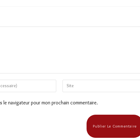
Saisir
l’URL
de
ns le navigateur pour mon prochain commentaire.
votre
site
(facultatif)