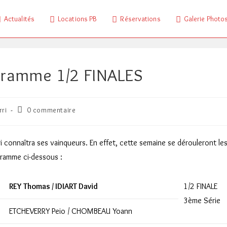
Actualités
Locations PB
Réservations
Galerie Photo
ogramme 1/2 FINALES
Commentaires
rri
0 commentaire
de
la
publication :
i connaîtra ses vainqueurs. En effet, cette semaine se dérouleront le
gramme ci-dessous :
REY Thomas / IDIART David
1/2 FINALE
3ème Série
ETCHEVERRY Peio / CHOMBEAU Yoann