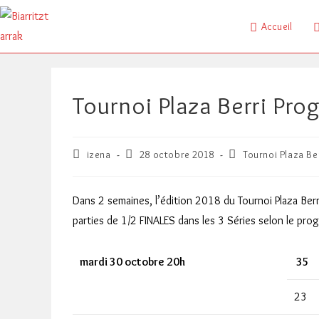
Skip
to
Accueil
content
Tournoi Plaza Berri Pr
Auteur/autrice
Publication
Post
izena
28 octobre 2018
Tournoi Plaza Be
de
publiée :
category:
la
publication :
Dans 2 semaines, l’édition 2018 du Tournoi Plaza Berr
parties de 1/2 FINALES dans les 3 Séries selon le pro
mardi 30 octobre 20h
35
23