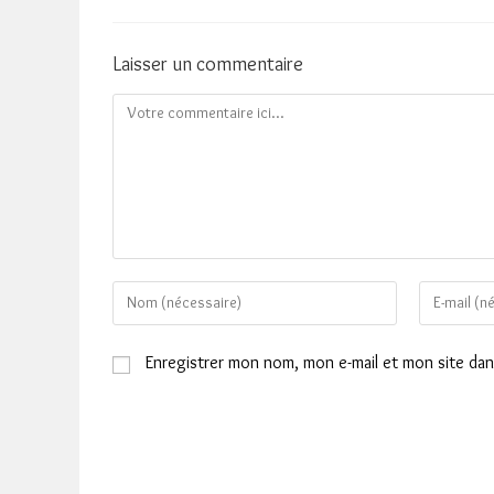
Laisser un commentaire
Comment
Enter
Enter
your
your
name
email
Enregistrer mon nom, mon e-mail et mon site da
or
address
username
to
to
comment
comment