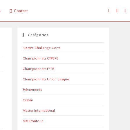
s
Contact
Catégories
Biarritz Challenge Corta
Championnats CTPBPB
Championnats FFPB
Championnats Union Basque
s
Evènements
Gravni
Master International
MX Frontour