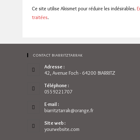
Ce site utilise Akismet pour réduire les indésirables.
E
traitées
.
CONTACT BIARRITZTARRAK
Adresse :
42, Avenue Foch - 64200 BIARRITZ
Téléphone :
0559221707
E-mail :
biarritztarrak@orange.fr
S’ouvre
dans
votre
Site web :
application
yourwebsite.com