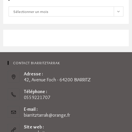
Archives
Sélectionner un mois
CONTACT BIARRITZTARRAK
Adresse :
42, Avenue Foch - 64200 BIARRITZ
Téléphone :
0559221707
E-mail :
biarritztarrak@orange.fr
S’ouvre
dans
votre
Site web :
application