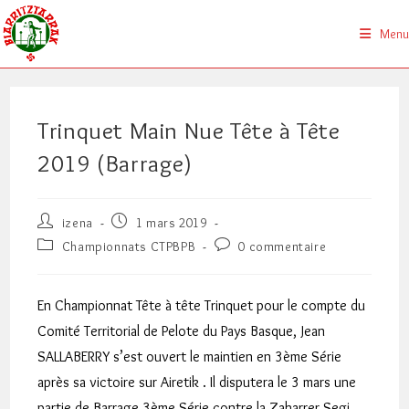
Skip
to
Menu
content
Trinquet Main Nue Tête à Tête
2019 (Barrage)
Auteur/autrice
Publication
izena
1 mars 2019
de
publiée :
Post
Commentaires
Championnats CTPBPB
0 commentaire
la
category:
de
publication :
la
publication :
En Championnat Tête à tête Trinquet pour le compte du
Comité Territorial de Pelote du Pays Basque, Jean
SALLABERRY s’est ouvert le maintien en 3ème Série
après sa victoire sur Airetik . Il disputera le 3 mars une
partie de Barrage 3ème Série contre la Zaharrer Segi