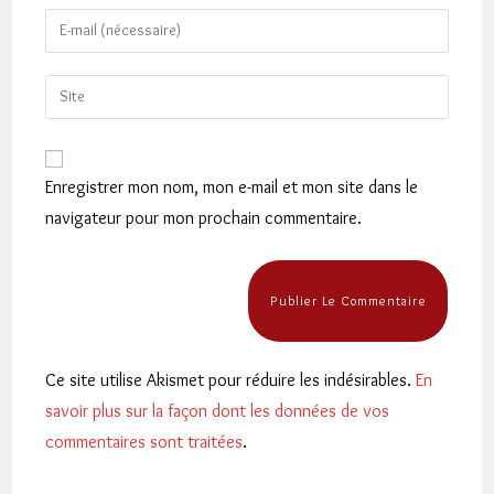
name
Enter
or
your
username
email
Saisir
to
address
l’URL
comment
to
de
comment
votre
Enregistrer mon nom, mon e-mail et mon site dans le
site
navigateur pour mon prochain commentaire.
(facultatif)
Ce site utilise Akismet pour réduire les indésirables.
En
savoir plus sur la façon dont les données de vos
commentaires sont traitées
.