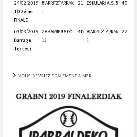
24/02/2019
BIARRITZTARRAK
21
ESKULARI A.S. 5
40
1/32éme
1
FINALE
03/03/2019
ZAHARRER SEGI
40
BIARRITZTARRAK
22
Barrage
11
1
1er tour
VOUS DEVRIEZ ÉGALEMENT AIMER