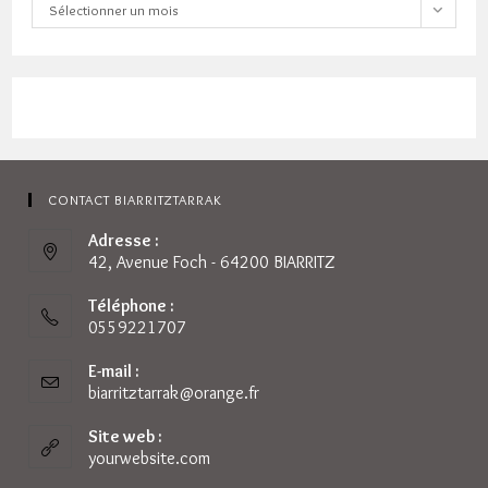
Archives
Sélectionner un mois
CONTACT BIARRITZTARRAK
Adresse :
42, Avenue Foch - 64200 BIARRITZ
Téléphone :
0559221707
E-mail :
biarritztarrak@orange.fr
S’ouvre
dans
votre
Site web :
application
yourwebsite.com