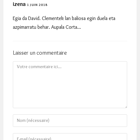
izena
1 JUIN 2018
Egia da David. Clementek lan baliosa egin duela eta
azpimarratu behar. Aupala Corta…
Laisser un commentaire
Comment
Enter
your
name
Enter