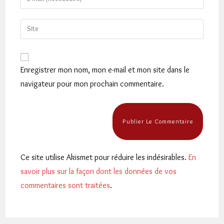
or
your
username
email
Saisir
to
address
l’URL
comment
to
de
comment
votre
Enregistrer mon nom, mon e-mail et mon site dans le
site
navigateur pour mon prochain commentaire.
(facultatif)
Ce site utilise Akismet pour réduire les indésirables.
En
savoir plus sur la façon dont les données de vos
commentaires sont traitées
.