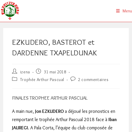
Skip
to
Menu
content
EZKUDERO, BASTEROT et
DARDENNE TXAPELDUNAK
Auteur/autrice
Publication
izena
31 mai 2018
de
publiée :
Post
Commentaires
Trophée Arthur Pascual
2 commentaires
la
category:
de
publication :
la
publication :
FINALES TROPHEE ARTHUR PASCUAL
A main nue,
Jon EZKUDERO
a déjoué les pronostics en
remportant le trophée Arthur Pascual 2018 face à
Iban
JAUREGI
. A Pala Corta, l’équipe du club composée de