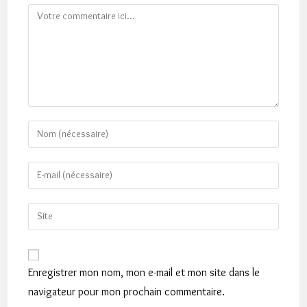
Comment
Enter
your
name
Enter
or
your
username
email
Saisir
to
address
l’URL
comment
to
de
comment
votre
Enregistrer mon nom, mon e-mail et mon site dans le
site
navigateur pour mon prochain commentaire.
(facultatif)