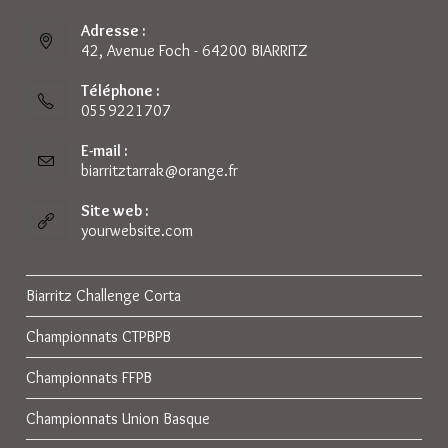
Adresse :
42, Avenue Foch - 64200 BIARRITZ
Téléphone :
0559221707
E-mail :
biarritztarrak@orange.fr
S’ouvre
dans
votre
Site web :
application
yourwebsite.com
Biarritz Challenge Corta
Championnats CTPBPB
Championnats FFPB
Championnats Union Basque