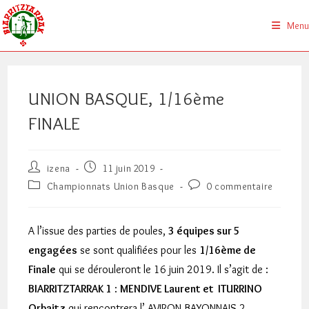
Skip
to
Menu
content
UNION BASQUE, 1/16ème
FINALE
Auteur/autrice
Publication
izena
11 juin 2019
de
publiée :
Post
Commentaires
Championnats Union Basque
0 commentaire
la
category:
de
publication :
la
publication :
A l’issue des parties de poules,
3 équipes sur 5
engagées
se sont qualifiées pour les
1/16ème de
Finale
qui se dérouleront le 16 juin 2019. Il s’agit de :
BIARRITZTARRAK 1
:
MENDIVE Laurent et ITURRINO
Orbaitz
qui rencontrera l’ AVIRON BAYONNAIS 2