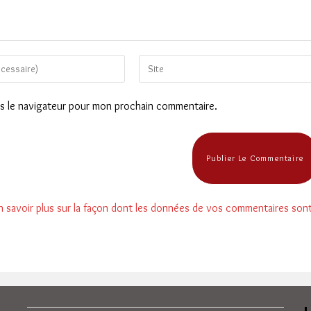
Saisir
l’URL
de
ns le navigateur pour mon prochain commentaire.
votre
site
(facultatif)
n savoir plus sur la façon dont les données de vos commentaires son