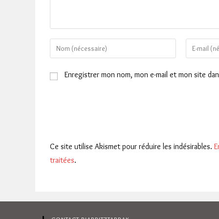
Enter
Enter
your
your
name
email
Enregistrer mon nom, mon e-mail et mon site da
or
address
username
to
to
comment
comment
Ce site utilise Akismet pour réduire les indésirables.
E
traitées
.