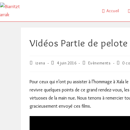
Skip
to
Accueil
content
Vidéos Partie de pelot
Auteur/autrice
Publication
Post
Comme
izena
4 juin 2016
Evènements
0 c
de
publiée :
category:
de
la
la
publication :
publica
Pour ceux qui n’ont pu assister à l’hommage à Xala le
revivre quelques points de ce grand rendez-vous, le
virtuoses de la main nue. Nous tenons à remercier to
gracieusement envoyé ces films.