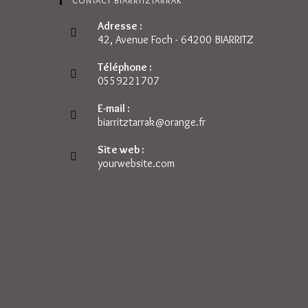
CONTACT BIARRITZTARRAK
Adresse :
42, Avenue Foch - 64200 BIARRITZ
Téléphone :
0559221707
E-mail :
biarritztarrak@orange.fr
S’ouvre
dans
votre
Site web :
application
yourwebsite.com