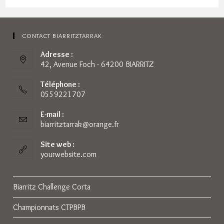
CONTACT BIARRITZTARRAK
Adresse :
42, Avenue Foch - 64200 BIARRITZ
Téléphone :
0559221707
E-mail :
biarritztarrak@orange.fr
S’ouvre
dans
votre
Site web :
application
yourwebsite.com
Biarritz Challenge Corta
Championnats CTPBPB