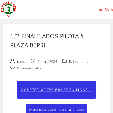
Skip
to
Menu
content
1/2 FINALE ADOS PILOTA à
PLAZA BERRI
Auteur/autrice
Publication
Post
izena
7 mars 2024
Evènements
de
publiée :
category:
Commentaires
0 commentaire
la
de
publication :
la
publication :
ACHETEZ VOTRE BILLET EN LIGNE…
Photos De La Soirée Prises Par D. Velez