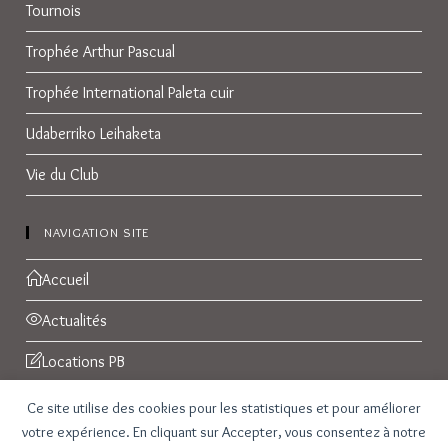
Tournois
Trophée Arthur Pascual
Trophée International Paleta cuir
Udaberriko Leihaketa
Vie du Club
NAVIGATION SITE
Accueil
Actualités
Locations PB
Réservations
Ce site utilise des cookies pour les statistiques et pour améliorer
votre expérience. En cliquant sur Accepter, vous consentez à notre
Galerie Photos