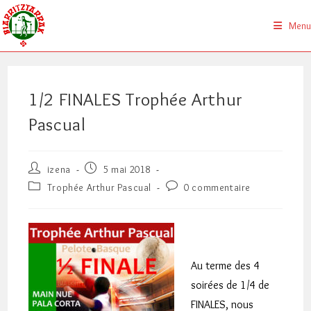
Skip
to
Menu
content
1/2 FINALES Trophée Arthur
Pascual
Auteur/autrice
Publication
izena
5 mai 2018
de
publiée :
Post
Commentaires
Trophée Arthur Pascual
0 commentaire
la
category:
de
publication :
la
publication :
Au terme des 4
soirées de 1/4 de
FINALES, nous