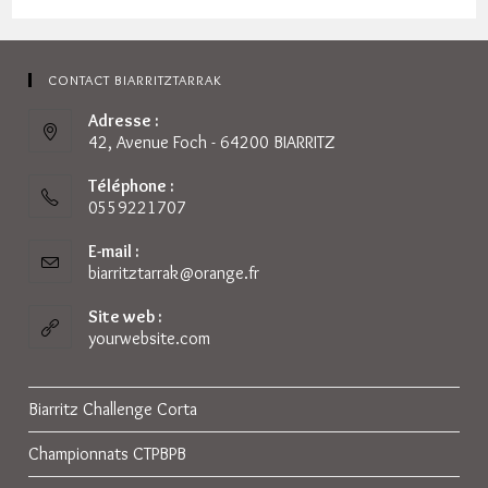
CONTACT BIARRITZTARRAK
Adresse :
42, Avenue Foch - 64200 BIARRITZ
Téléphone :
0559221707
E-mail :
biarritztarrak@orange.fr
S’ouvre
dans
votre
Site web :
application
yourwebsite.com
Biarritz Challenge Corta
Championnats CTPBPB