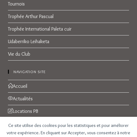
Tournois
Trophée Arthur Pascual
Trophée International Paleta cuir
Udaberriko Leihaketa
Vie du Club
NAVIGATION SITE
Accueil
Actualités
Locations PB
Réservations
Ce site utilise des cookies pour les statistiques et pour améliorer
votre expérience. En cliquant sur Accepter, vous consentez à notre
Galerie Photos