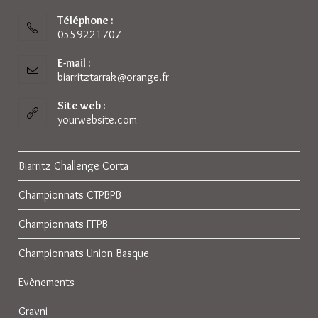
Téléphone :
0559221707
E-mail :
biarritztarrak@orange.fr
S’ouvre
dans
votre
Site web :
application
yourwebsite.com
Biarritz Challenge Corta
Championnats CTPBPB
Championnats FFPB
Championnats Union Basque
Evènements
Gravni