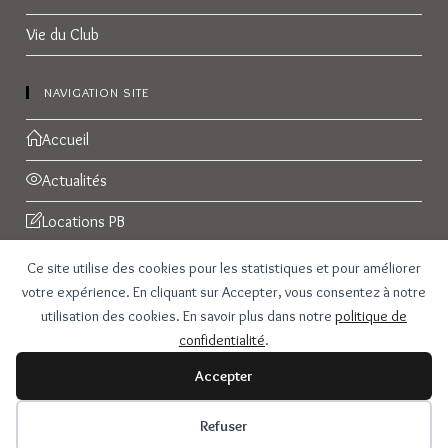
Vie du Club
NAVIGATION SITE
Accueil
Actualités
Locations PB
Réservations
Ce site utilise des cookies pour les statistiques et pour améliorer
votre expérience. En cliquant sur Accepter, vous consentez à notre
Galerie Photos
utilisation des cookies. En savoir plus dans notre
politique de
confidentialité
.
Contact
Accepter
Refuser
Copyright - WordPress Theme by OceanWP