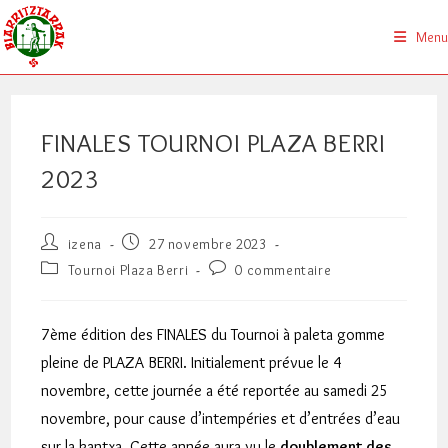
Skip
to
Menu
content
FINALES TOURNOI PLAZA BERRI
2023
Auteur/autrice
Publication
izena
27 novembre 2023
de
publiée :
Post
Commentaires
Tournoi Plaza Berri
0 commentaire
la
category:
de
publication :
la
publication :
7ème édition des FINALES du Tournoi à paleta gomme
pleine de PLAZA BERRI. Initialement prévue le 4
novembre, cette journée a été reportée au samedi 25
novembre, pour cause d’intempéries et d’entrées d’eau
sur la kantxa. Cette année aura vu le
doublement des