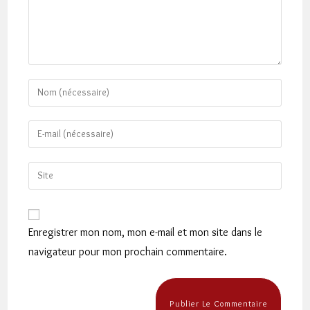
Enter
your
name
Enter
or
your
username
email
Saisir
to
address
l’URL
comment
to
de
comment
votre
Enregistrer mon nom, mon e-mail et mon site dans le
site
navigateur pour mon prochain commentaire.
(facultatif)