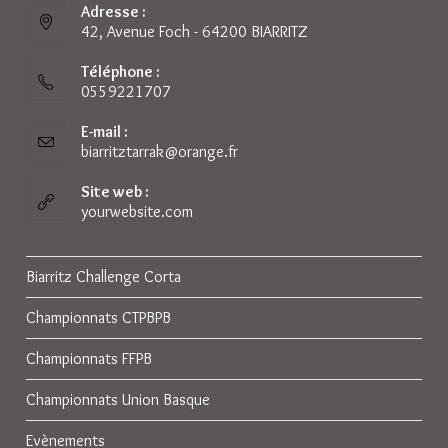
Adresse :
42, Avenue Foch - 64200 BIARRITZ
Téléphone :
0559221707
E-mail :
biarritztarrak@orange.fr
S’ouvre
dans
votre
Site web :
application
yourwebsite.com
Biarritz Challenge Corta
Championnats CTPBPB
Championnats FFPB
Championnats Union Basque
Evènements