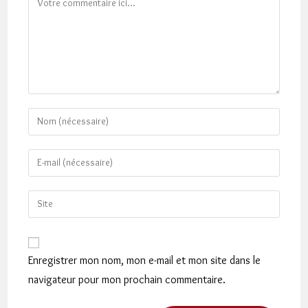
Enter
your
name
Enter
or
your
username
email
Saisir
to
address
l’URL
comment
to
de
comment
votre
Enregistrer mon nom, mon e-mail et mon site dans le
site
navigateur pour mon prochain commentaire.
(facultatif)