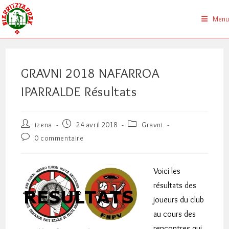
Skip
to
Menu
content
GRAVNI 2018 NAFARROA
IPARRALDE Résultats
Auteur/autrice
Publication
Post
izena
24 avril 2018
Gravni
de
publiée :
category:
Commentaires
0 commentaire
la
de
publication :
la
publication :
Voici les
résultats des
joueurs du club
au cours des
rencontres qui