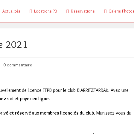
Actualités
Locations PB
Réservations
Galerie Photo
e 2021
ommentaires
0 commentaire
e
a
ublication :
vellement de licence FFPB pour le club BIARRITZTARRAK. Avec une
ez soi et payer en ligne
.
privé et réservé aux membres licenciés du club
. Munissez-vous du