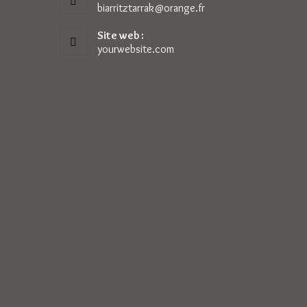
biarritztarrak@orange.fr
S’ouvre
dans
votre
Site web :
application
yourwebsite.com