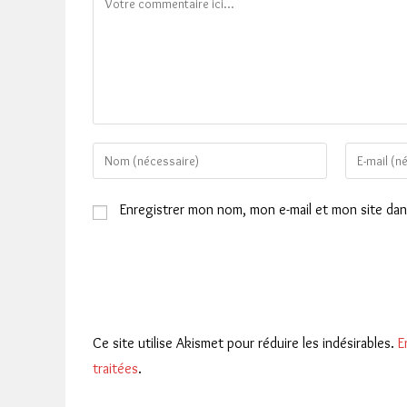
Enter
Enter
your
your
name
email
Enregistrer mon nom, mon e-mail et mon site da
or
address
username
to
to
comment
comment
Ce site utilise Akismet pour réduire les indésirables.
E
traitées
.