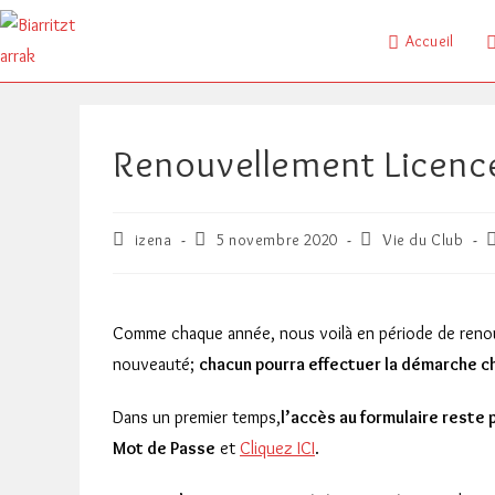
Skip
to
Accueil
content
Renouvellement Licenc
Auteur/autrice
Publication
Post
C
izena
5 novembre 2020
Vie du Club
de
publiée :
category:
d
la
l
publication :
p
Comme chaque année, nous voilà en période de renou
nouveauté;
chacun pourra effectuer la démarche ch
Dans un premier temps,
l’accès au formulaire reste 
Mot de Passe
et
Cliquez ICI
.