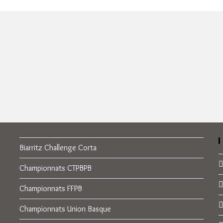
Biarritz Challenge Corta
Championnats CTPBPB
Championnats FFPB
Championnats Union Basque