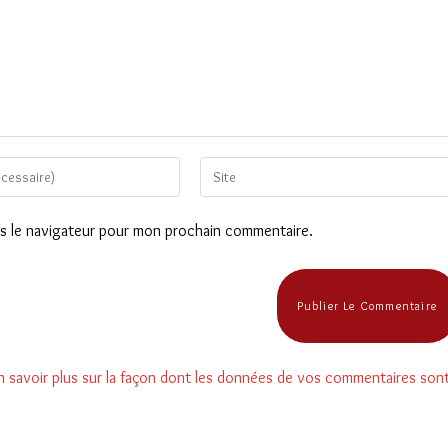
Saisir
l’URL
de
ns le navigateur pour mon prochain commentaire.
votre
site
(facultatif)
n savoir plus sur la façon dont les données de vos commentaires son