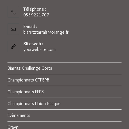
Téléphone :
0559221707
E-mail :
biarritztarrak@orange.fr
S’ouvre
dans
votre
Site web :
application
yourwebsite.com
Biarritz Challenge Corta
Championnats CTPBPB
Championnats FFPB
Championnats Union Basque
Evènements
Gravni