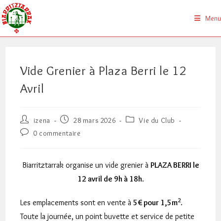
Skip
to
Menu
content
Vide Grenier à Plaza Berri le 12
Avril
Auteur/autrice
Publication
Post
izena
28 mars 2026
Vie du Club
de
publiée :
category:
Commentaires
0 commentaire
la
de
publication :
la
publication :
Biarritztarrak organise un vide grenier à
PLAZA BERRI le
12 avril de 9h à 18h
.
2
Les emplacements sont en vente à
5€ pour 1,5m
.
Toute la journée, un point buvette et service de petite