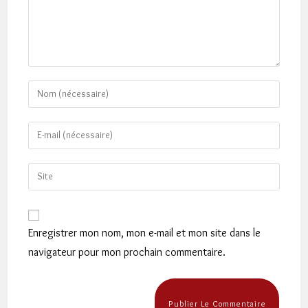
Enter
your
name
Enter
or
your
username
email
Saisir
to
address
l’URL
comment
to
de
comment
votre
Enregistrer mon nom, mon e-mail et mon site dans le
site
navigateur pour mon prochain commentaire.
(facultatif)