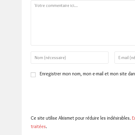
Comment
Enter
Enter
your
your
name
email
Enregistrer mon nom, mon e-mail et mon site da
or
address
username
to
to
comment
comment
Ce site utilise Akismet pour réduire les indésirables.
E
traitées
.