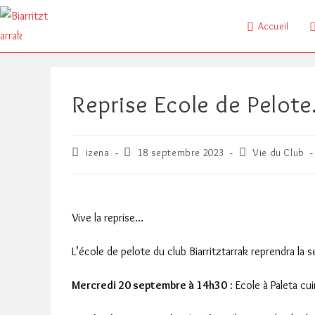
Skip
to
Accueil
content
Reprise Ecole de Pelot
Auteur/autrice
Publication
Post
izena
18 septembre 2023
Vie du Club
de
publiée :
category:
la
publication :
Vive la reprise…
L’école de pelote du club Biarritztarrak reprendra la
Mercredi 20 septembre à 14h30
: Ecole à Paleta cui