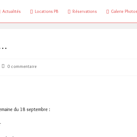
Actualités
Locations PB
Réservations
Galerie Photo
e…
Commentaires
0 commentaire
de
la
publication :
 semaine du 18 septembre :
r