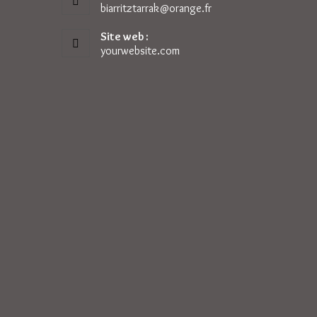
biarritztarrak@orange.fr
S’ouvre
dans
votre
Site web :
application
yourwebsite.com