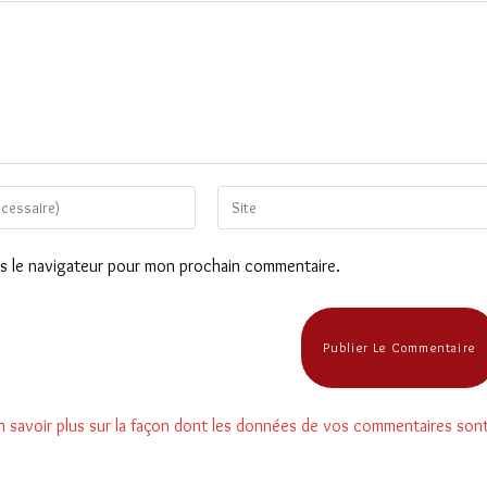
Saisir
l’URL
de
ns le navigateur pour mon prochain commentaire.
votre
site
(facultatif)
n savoir plus sur la façon dont les données de vos commentaires son