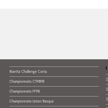
Biarritz Challenge Corta
Championnats CTPBPB
Championnats FFPB
Championnats Union Basque