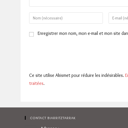
Enter
Enter
your
your
name
email
Enregistrer mon nom, mon e-mail et mon site da
or
address
username
to
to
comment
comment
Ce site utilise Akismet pour réduire les indésirables.
E
traitées
.
CONTACT BIARRITZTARRAK