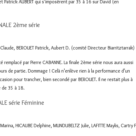
e et Patrick AUBERT qui s’imposèrent par 35 à 16 sur David (en
NALE 2ème série
laude, BEROUET Patrick, Aubert D. (comité Directeur Biarritztarrak)
été remplacé par Pierre CABANNE. La finale 2ème série nous aura aussi
 cours de partie. Dommage ! Celà n’enlève rien à la performance d’un
ccasion pour trancher, bien secondé par BEROUET. Il ne restait plus à
e de 35 à 18.
ALE série Féminine
 Marina, HICAUBE Delphine, MUNDUBELTZ Julie, LAFITTE Maylis, Cartry F