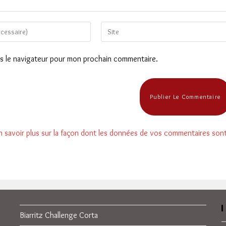
Saisir
l’URL
de
ns le navigateur pour mon prochain commentaire.
votre
site
(facultatif)
n savoir plus sur la façon dont les données de vos commentaires son
Biarritz Challenge Corta