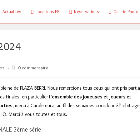
Actualités
Locations PB
Réservations
Galerie Photo
2024
Commentaires
rri
0 commentaire
de
la
publication :
pleine de PLAZA BERRI. Nous remercions tous ceux qui ont pris part 
s Finales, en particulier
l’ensemble des joueuses et joueurs et
parties
; merci à Carole qui a, au fil des semaines coordonné l’arbitrage
HO. Merci à vous toutes et tous.
NALE 3ème série