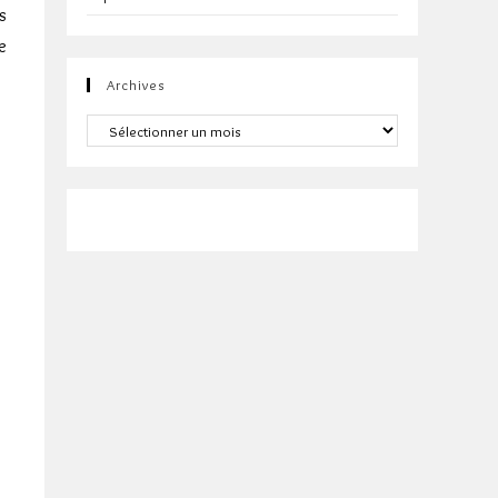
s
e
Archives
Archives