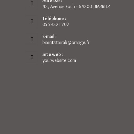
Adresse :
42, Avenue Foch - 64200 BIARRITZ
Téléphone :
0559221707
E-mail :
biarritztarrak@orange.fr
S’ouvre
dans
votre
Site web :
application
yourwebsite.com