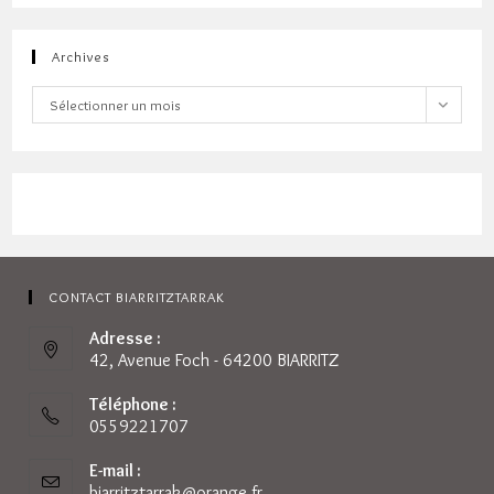
Archives
Archives
Sélectionner un mois
CONTACT BIARRITZTARRAK
Adresse :
42, Avenue Foch - 64200 BIARRITZ
Téléphone :
0559221707
E-mail :
biarritztarrak@orange.fr
S’ouvre