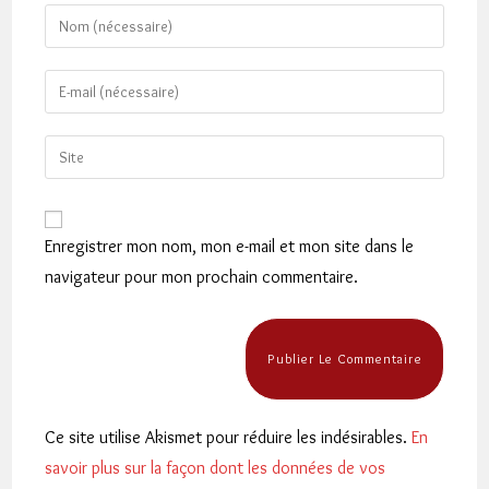
Enter
your
name
Enter
or
your
username
email
Saisir
to
address
l’URL
comment
to
de
comment
votre
Enregistrer mon nom, mon e-mail et mon site dans le
site
navigateur pour mon prochain commentaire.
(facultatif)
Ce site utilise Akismet pour réduire les indésirables.
En
savoir plus sur la façon dont les données de vos