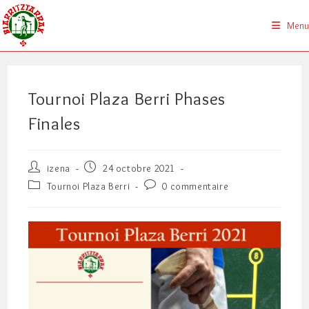
Skip
to
Menu
content
Tournoi Plaza Berri Phases
Finales
Auteur/autrice
Publication
izena
24 octobre 2021
de
publiée :
Post
Commentaires
Tournoi Plaza Berri
0 commentaire
la
category:
de
publication :
la
publication :