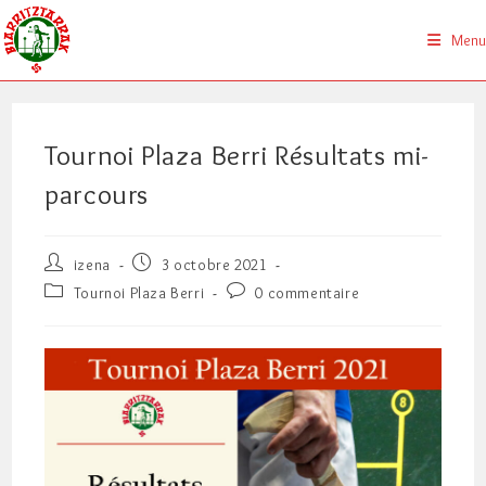
Skip
to
Menu
content
Tournoi Plaza Berri Résultats mi-
parcours
Auteur/autrice
Publication
izena
3 octobre 2021
de
publiée :
Post
Commentaires
Tournoi Plaza Berri
0 commentaire
la
category:
de
publication :
la
publication :