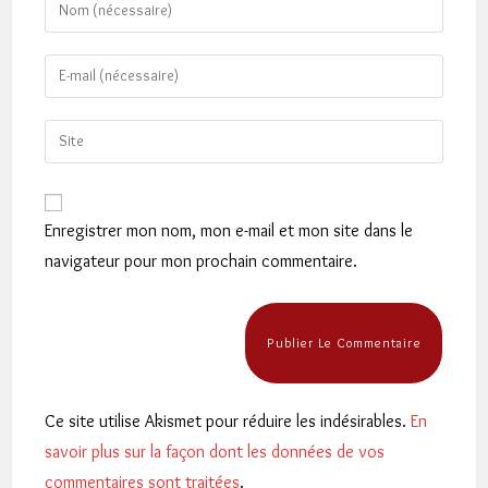
Enter
your
name
Enter
or
your
username
email
Saisir
to
address
l’URL
comment
to
de
comment
votre
Enregistrer mon nom, mon e-mail et mon site dans le
site
navigateur pour mon prochain commentaire.
(facultatif)
Ce site utilise Akismet pour réduire les indésirables.
En
savoir plus sur la façon dont les données de vos
commentaires sont traitées
.