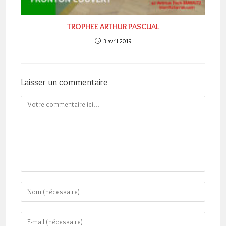
TROPHEE ARTHUR PASCUAL
3 avril 2019
Laisser un commentaire
Comment
Enter
your
name
Enter
or