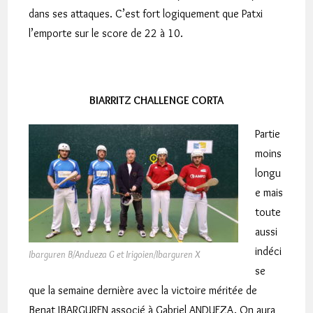
dans ses attaques. C’est fort logiquement que Patxi
l’emporte sur le score de 22 à 10.
BIARRITZ CHALLENGE CORTA
Partie
moins
longu
e mais
toute
aussi
indéci
Ibarguren B/Andueza G et Irigoien/Ibarguren X
se
que la semaine dernière avec la victoire méritée de
Benat IBARGUREN associé à Gabriel ANDUEZA. On aura