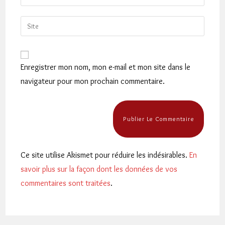
your
username
email
Saisir
to
address
l’URL
comment
to
de
comment
votre
Enregistrer mon nom, mon e-mail et mon site dans le
site
navigateur pour mon prochain commentaire.
(facultatif)
Ce site utilise Akismet pour réduire les indésirables.
En
savoir plus sur la façon dont les données de vos
commentaires sont traitées
.