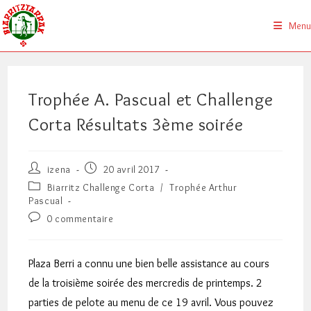
Skip
to
Menu
content
Trophée A. Pascual et Challenge
Corta Résultats 3ème soirée
Auteur/autrice
Publication
izena
20 avril 2017
de
publiée :
Post
Biarritz Challenge Corta
/
Trophée Arthur
la
category:
Pascual
publication :
Commentaires
0 commentaire
de
la
publication :
Plaza Berri a connu une bien belle assistance au cours
de la troisième soirée des mercredis de printemps. 2
parties de pelote au menu de ce 19 avril. Vous pouvez