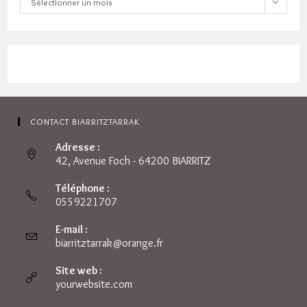
Sélectionner un mois
CONTACT BIARRITZTARRAK
Adresse :
42, Avenue Foch - 64200 BIARRITZ
Téléphone :
0559221707
E-mail :
biarritztarrak@orange.fr
S’ouvre
dans
votre
Site web :
application
yourwebsite.com