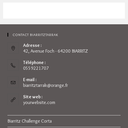
CONTACT BIARRITZTARRAK
Adresse :
42, Avenue Foch - 64200 BIARRITZ
Téléphone :
0559221707
E-mail :
biarritztarrak@orange.fr
S’ouvre
dans
votre
Site web :
application
yourwebsite.com
Biarritz Challenge Corta