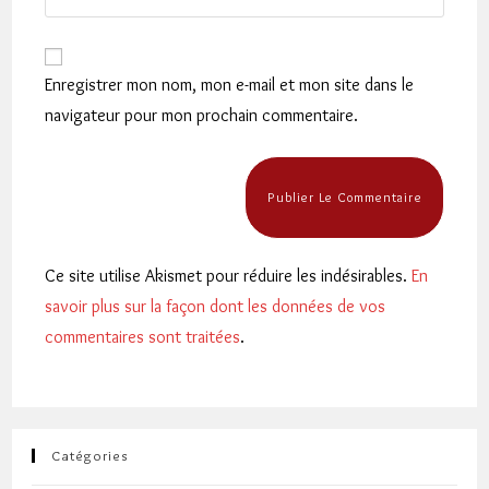
address
l’URL
comment
to
de
comment
votre
Enregistrer mon nom, mon e-mail et mon site dans le
site
navigateur pour mon prochain commentaire.
(facultatif)
Ce site utilise Akismet pour réduire les indésirables.
En
savoir plus sur la façon dont les données de vos
commentaires sont traitées
.
Catégories