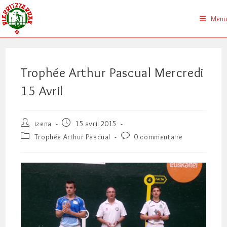
Skip
to
Menu
content
Trophée Arthur Pascual Mercredi
15 Avril
Auteur/autrice
Publication
izena
15 avril 2015
de
publiée :
Post
Commentaires
Trophée Arthur Pascual
0 commentaire
la
category:
de
publication :
la
publication :