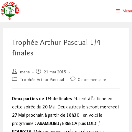
Skip
to
Menu
content
Trophée Arthur Pascual 1/4
finales
Auteur/autrice
Publication
izena
21 mai 2015
de
publiée :
Post
Commentaires
Trophée Arthur Pascual
0 commentaire
la
category:
de
publication :
la
publication :
Deux parties de 1/4 de finales
étaient à l’affiche en
cette soirée du 20 Mai. Deux autres le seront
mercredi
27 Mai prochain à partir de 18h30
: en voici le
programme :
ARAMBURU / ERRECA
puis
LOIDI /
POUEYTS
. Mais revenons au plateau de ce soir :