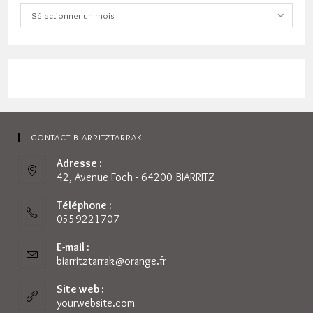
Archives
Sélectionner un mois
CONTACT BIARRITZTARRAK
Adresse :
42, Avenue Foch - 64200 BIARRITZ
Téléphone :
0559221707
E-mail :
biarritztarrak@orange.fr
S’ouvre
dans
votre
Site web :
application
yourwebsite.com