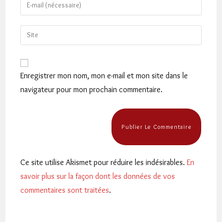
Enter
or
your
username
email
Saisir
to
address
l’URL
comment
to
de
comment
votre
Enregistrer mon nom, mon e-mail et mon site dans le
site
navigateur pour mon prochain commentaire.
(facultatif)
Ce site utilise Akismet pour réduire les indésirables.
En
savoir plus sur la façon dont les données de vos
commentaires sont traitées
.