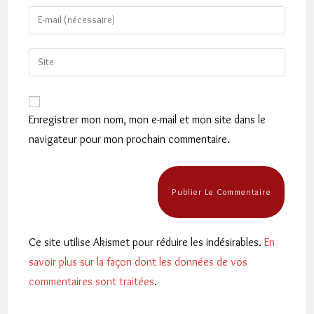
name
Enter
or
your
username
email
Saisir
to
address
l’URL
comment
to
de
comment
votre
Enregistrer mon nom, mon e-mail et mon site dans le
site
navigateur pour mon prochain commentaire.
(facultatif)
Ce site utilise Akismet pour réduire les indésirables.
En
savoir plus sur la façon dont les données de vos
commentaires sont traitées
.