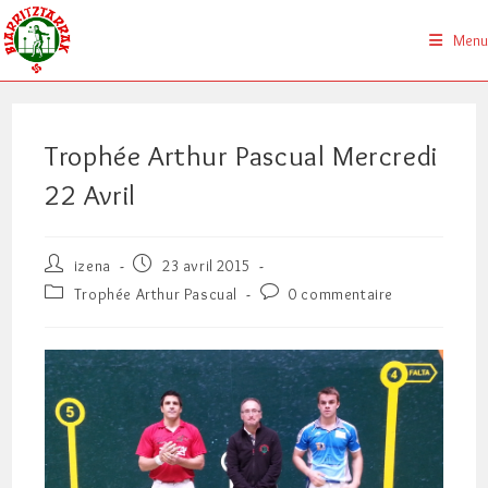
Skip
to
Menu
content
Trophée Arthur Pascual Mercredi
22 Avril
Auteur/autrice
Publication
izena
23 avril 2015
de
publiée :
Post
Commentaires
Trophée Arthur Pascual
0 commentaire
la
category:
de
publication :
la
publication :