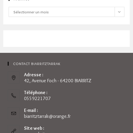
Archives
Sélectionner un mois
CONTACT BIARRITZTARRAK
Adresse :
42, Avenue Foch - 64200 BIARRITZ
Téléphone :
0559221707
E-mail :
biarritztarrak@orange.fr
S’ouvre
dans
votre
Site web :
application