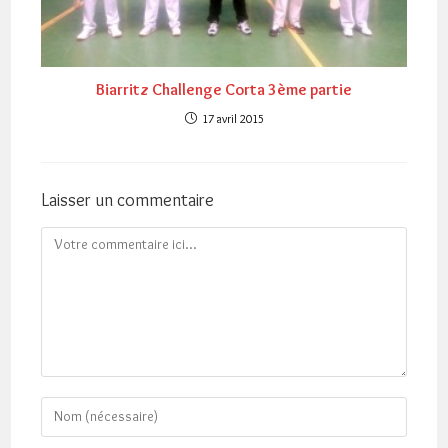
Biarritz Challenge Corta 3ème partie
17 avril 2015
Laisser un commentaire
Comment
Enter
your